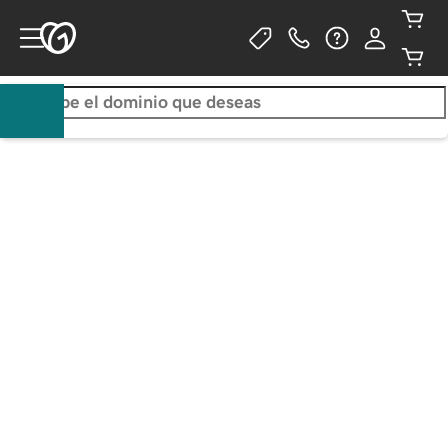
Consigue un .com por solo 
$0.01/primer año; incluye Airo™
COMPRA DE TRES AÑOS OBLIGATORIA. AÑOS
ADICIONALES
$22.99