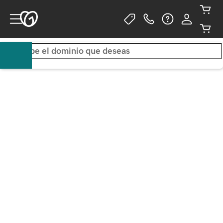
Consigue un .com por solo 
$0.01/primer año; incluye Airo™
COMPRA DE TRES AÑOS OBLIGATORIA. AÑOS
ADICIONALES
$22.99