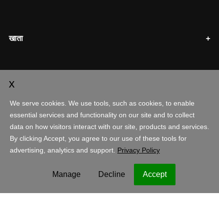
खाता
शॉपिंग
India - हिंदी
INR