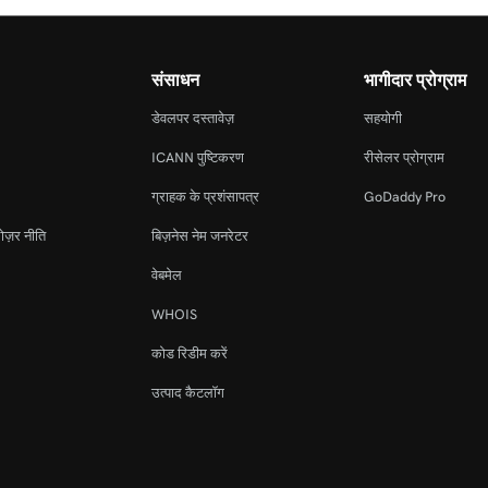
संसाधन
भागीदार प्रोग्राम
डेवलपर दस्तावेज़
सहयोगी
ICANN पुष्टिकरण
रीसेलर प्रोग्राम
ग्राहक के प्रशंसापत्र
GoDaddy Pro
ोज़र नीति
बिज़नेस नेम जनरेटर
वेबमेल
WHOIS
कोड रिडीम करें
उत्पाद कैटलॉग