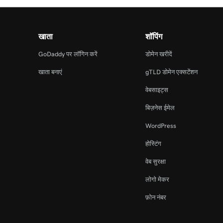
खाता
शॉपिंग
GoDaddy पर लॉगिन करें
डोमेन खरीदें
खाता बनाएं
gTLD डोमेन एक्सटेंशन
वेबसाइट्स
बिज़नेस ईमेल
WordPress
होस्टिंग
वेब सुरक्षा
लोगो मेकर
फ़ोन नंबर