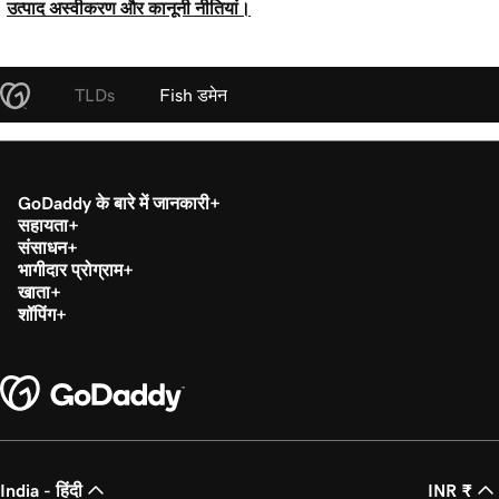
उत्पाद अस्वीकरण और कानूनी नीतियां।
TLDs
Fish डमेन
GoDaddy के बारे में जानकारी
सहायता
संसाधन
भागीदार प्रोग्राम
खाता
शॉपिंग
India - हिंदी
INR ₹