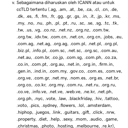
Sebagaimana diharuskan oleh ICANN atau untuk
ccTLD tertentu (.ag, .am, .at, .be, .ca, .cl, .cn, .de,
.dk, .es, .fi, .fm, .fr, .gg, .gr, .gs, .in, .it, .jp, .kr, .ms,
.my, .no, .nu, .ph, .pl, .pt, .ru, .sc, .se, .sg, .tc, .tk,
.tw, .us, .vg, .co.nz, .net.nz, .org.nz, .com.tw,
.org.tw, .idv.tw, .com.cn, .net.cn, .org.cn, .jobs, .eu,
.com.ag, .net.ag, .org.ag, .com.pl, .net.pl, .org.pl,
.biz.pl, .info.pl, .com.sc, .net.sc, .org.sc, .com.au,
.net.au, .com.br, .co.jp, .com.sg, .com.ph, .co.za,
.co.in, .com.pt, .org.au, .net.in, .org.in, .firm.in,
.gen.in, .ind.in, .com.my, .gov.co, .com.es, .com.ve,
.org.ve, .com.gr, .net.my, .nom.es, .org.es, .net.br,
.org.co, .co.kr, .org.my, .com.ru, .net.ru, .org.ru,
.co.ve, .info.ve, .net.ve, .web.ve, .ne.kr, .net.ph,
.org.ph, .nyc, .vote, .law, .blackfriday, .hiv, .tattoo,
.voto, .pics, .sydney, .flowers, .lol, .amsterdam,
.hiphop, .juegos, .link, .guitars, .gift, .click, .nrw,
.property, .diet, .help, .sexy, .mom, .audio, .game,
.christmas, .photo, .hosting, .melbourne, .re.kr),