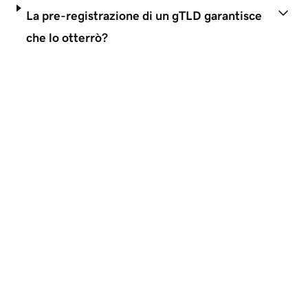
La pre-registrazione di un gTLD garantisce
che lo otterrò?
Liberatorie
ti
SCELTO IN TUTTO IL MONDO
GoDaddy è un ottimo partner pe
Domini
Nomi Di Dominio Gtld
Cos'è GoDaddy
Assistenza