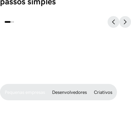
passos simples
Descreva o que você deseja.
Digite sua ideia em qualquer idioma
1.
e veja a Airo transformá-la em realidade.
Pronto para 
desenvolvedores.
Amigável para 
iniciantes.
Pequenas empresas
Desenvolvedores
Criativos