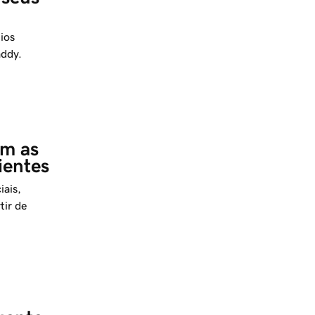
ios
addy.
m as 
ientes
iais,
tir de