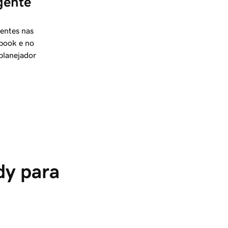
gente 
entes nas
ebook e no
planejador
dy para 