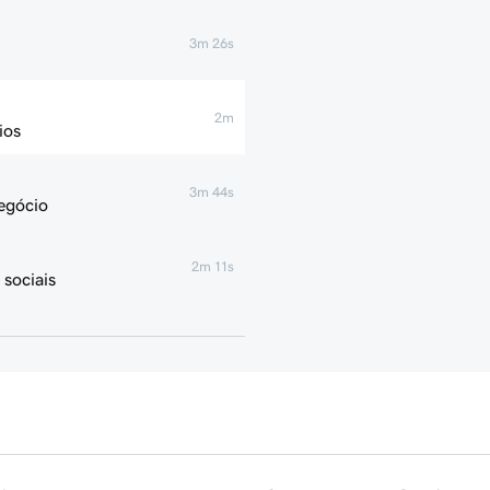
3m 26s
2m
ios
3m 44s
egócio
2m 11s
sociais
55s
1m 42s