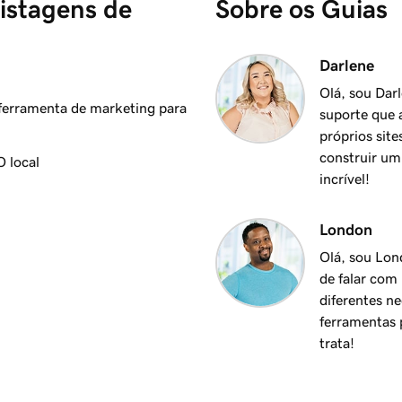
istagens de
Sobre os Guias
Darlene
Olá, sou Dar
 ferramenta de marketing para
suporte que a
próprios sit
construir um
 local
incrível!
London
Olá, sou Lon
de falar com
diferentes n
ferramentas p
trata!