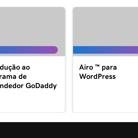
odução ao
Airo ™ para
rama de
WordPress
ndedor GoDaddy