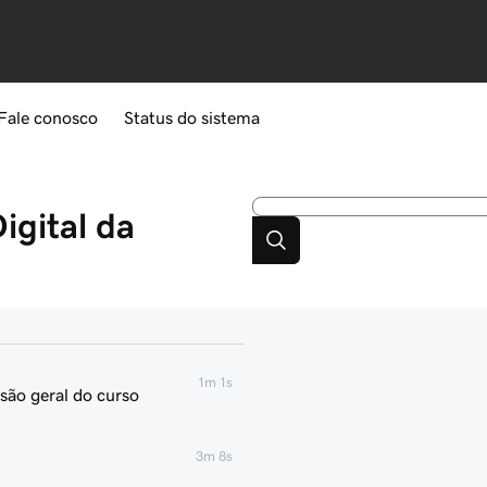
Fale conosco
Status do sistema
igital da
1m 1s
são geral do curso
3m 8s