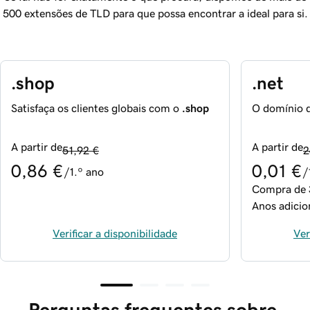
500 extensões de TLD para que possa encontrar a ideal para si.
.shop
.net
Satisfaça os clientes globais com o
.shop
O domínio 
A partir de
A partir de
51,92 €
2
0,86 €
0,01 €
/1.º ano
/
Compra de 3
Anos adicio
Verificar a disponibilidade
Ver