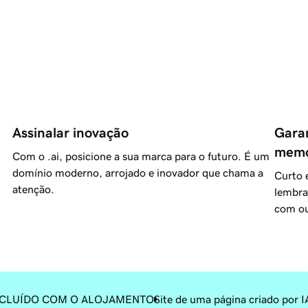
Assinalar inovação
Garan
memo
Com o .ai, posicione a sua marca para o futuro. É um
domínio moderno, arrojado e inovador que chama a
Curto e
atenção.
lembra
com ou
INCLUÍDO COM O ALOJAMENTO
Site de uma página criado por 