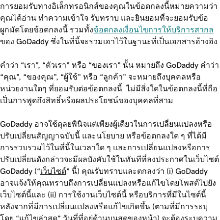
การยอมรับทางอิเล็กทรอนิกส์ของคุณในข้อตกลงนี้หมายความว่า
คุณได้อ่าน ทำความเข้าใจ รับทราบ และยินยอมที่จะยอมรับข้อ
ผูกมัดโดยข้อตกลงนี้ รวมทั้ง
ข้อตกลงเงื่อนไขการให้บริการสากล
ของ GoDaddy ซึ่งในที่นี้จะรวมเอาไว้ในฐานะที่เป็นเอกสารอ้างอิง
คำว่า “เรา”, “ตัวเรา” หรือ “ของเรา” นั้น หมายถึง GoDaddy คำว่า
“คุณ”, “ของคุณ”, “ผู้ใช้” หรือ “ลูกค้า” จะหมายถึงบุคคลหรือ
หน่วยงานใดๆ ที่ยอมรับต่อข้อตกลงนี้ ไม่มีสิ่งใดในข้อตกลงนี้ที่ถือ
เป็นการพูดถึงสิทธิ์หรือผลประโยชน์ของบุคคลที่สาม
GoDaddy อาจใช้ดุลยพินิจแต่เพียงผู้เดียวในการเปลี่ยนแปลงหรือ
ปรับเปลี่ยนสัญญาฉบับนี้ และนโยบาย หรือข้อตกลงใด ๆ ที่ได้มี
การรวบรวมไว้ในที่นี้ในเวลาใด ๆ และการเปลี่ยนแปลงหรือการ
ปรับเปลี่ยนดังกล่าวจะมีผลบังคับใช้ในทันทีที่ลงประกาศในเว็บไซต์
GoDaddy (“
เว็บไซต์
” นี้) คุณรับทราบและตกลงว่า (i) GoDaddy
อาจแจ้งให้คุณทราบถึงการเปลี่ยนแปลงหรือแก้ไขโดยโพสต์ไปยัง
เว็บไซต์นี้และ (ii) การใช้งานเว็บไซต์นี้ หรือบริการที่มีในไซต์นี้
หลังจากที่มีการเปลี่ยนแปลงหรือแก้ไขเกิดขึ้น (ตามที่มีการระบุ
โดย “แก้ไขล่าสุด” วันที่ที่อยู่ด้านบนสุดของหน้า) จะต้องระบุความ