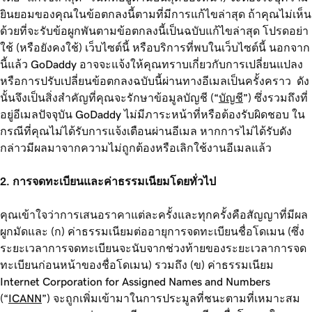
ยินยอมของคุณในข้อตกลงนี้ตามที่มีการแก้ไขล่าสุด ถ้าคุณไม่เห็น
ด้วยที่จะรับข้อผูกพันตามข้อตกลงนี้เป็นฉบับแก้ไขล่าสุด โปรดอย่า
ใช้ (หรือยังคงใช้) เว็บไซต์นี้ หรือบริการที่พบในเว็บไซต์นี้ นอกจาก
นี้แล้ว GoDaddy อาจจะแจ้งให้คุณทราบเกี่ยวกับการเปลี่ยนแปลง
หรือการปรับเปลี่ยนข้อตกลงฉบับนี้ผ่านทางอีเมลเป็นครั้งคราว ดัง
นั้นจึงเป็นสิ่งสำคัญที่คุณจะรักษาข้อมูลบัญชี (“
บัญชี
”) ซึ่งรวมถึงที่
อยู่อีเมลปัจจุบัน GoDaddy ไม่มีภาระหน้าที่หรือต้องรับผิดชอบ ใน
กรณีที่คุณไม่ได้รับการแจ้งเตือนผ่านอีเมล หากการไม่ได้รับดัง
กล่าวมีผลมาจากความไม่ถูกต้องหรือเลิกใช้งานอีเมลแล้ว
2. การจดทะเบียนและค่าธรรมเนียมโดยทั่วไป
คุณเข้าใจว่าการเสนอราคาแต่ละครั้งและทุกครั้งคือสัญญาที่มีผล
ผูกมัดและ (ก) ค่าธรรมเนียมต่ออายุการจดทะเบียนชื่อโดเมน (ซึ่ง
ระยะเวลาการจดทะเบียนจะนับจากช่วงท้ายของระยะเวลาการจด
ทะเบียนก่อนหน้าของชื่อโดเมน) รวมถึง (ข) ค่าธรรมเนียม
Internet Corporation for Assigned Names and Numbers
(“
ICANN
”) จะถูกเพิ่มเข้ามาในการประมูลที่ชนะตามที่เหมาะสม