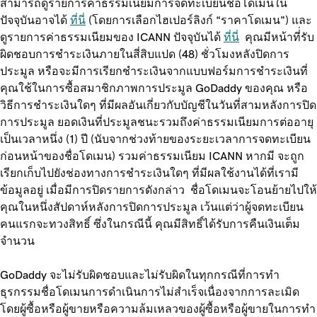
สามารถดูรายการค่าธรรมเนียมการจดทะเบียนชื่อโดเมนใน
ปัจจุบันอาจได้
ที่นี่
(โดยการเลือกไฮเปอร์ลิงก์ “ราคาโดเมน”) และ
ดูรายการค่าธรรมเนียมของ ICANN ปัจจุบันได้
ที่นี่
คุณมีหน้าที่่รับ
ผิดชอบการชำระเงินภายในสี่สิบแปด (48) ชั่วโมงหลังปิดการ
ประมูล หรือจะมีการเรียกชำระเงินจากแบบฟอร์มการชำระเงินที่
คุณใช้ในการซื้อสมาชิกภาพการประมูล GoDaddy ของคุณ หรือ
วิธีการชำระเงินใดๆ ที่มีผลอันเกี่ยวกับบัญชีในวันที่สามหลังการปิด
การประมูล ยอดเงินที่ประมูลชนะรวมถึงค่าธรรมเนียมการต่ออายุ
เป็นเวลาหนึ่ง (1) ปี (นับจากช่วงท้ายของระยะเวลาการจดทะเบียน
ก่อนหน้าของชื่อโดเมน) รวมค่าธรรมเนียม ICANN หากมี จะถูก
เรียกเก็บไปยังช่องทางการชำระเงินใดๆ ที่มีผลใช้งานได้ที่เรามี
ข้อมูลอยู่ เมื่อมีการปิดรายการดังกล่าว ชื่อโดเมนจะโอนย้ายไปให้
คุณในหนึ่งสัปดาห์หลังการปิดการประมูล เว้นแต่ว่าผู้จดทะเบียน
คนแรกจะทวงสิทธิ์ ซึ่งในกรณีนี้ คุณมีสิทธิ์ได้รับการคืนเงินเต็ม
จำนวน
GoDaddy จะไม่รับผิดชอบและไม่รับผิดในทุกกรณีที่การทำ
ธุรกรรมชื่อโดเมนการดำเนินการไม่สำเร็จเนื่องจากการละเมิด
โดยผู้ซื้อหรือผู้ขายหรือความล้มเหลวของผู้ซื้อหรือผู้ขายในการทำ