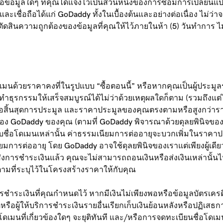
ข้อมูลใดๆ ที่คุณได้แจ้งไว้เป็นส่วนหนึ่งของการซื้อมีการเปลี่ยนแ
งและเชื่อถือได้แก่ GoDaddy ทั้งในเบื้องต้นและอย่างต่อเนื่อง ไม่ว
ินความถูกต้องของข้อมูลที่คุณให้ไว้ภายในห้า (5) วันทำการ ไม่ว
โดเมนด้วยราคาคงที่ในรูปแบบ “ซื้อตอนนี้” หรือหากคุณเป็นผู้ปร
ธุรกรรมให้เสร็จสมบูรณ์ได้ไม่ว่าด้วยเหตุผลใดก็ตาม (รวมถึงแต่
ุดเมื่อสิ้นสุดการประมูล และราคาประมูลของคุณตรงตามหรือสูงกว่
ลของ GoDaddy ของคุณ (ตามที่ GoDaddy พิจารณาด้วยดุลยพินิจของต
ื่อโดเมนเหล่านั้น ค่าธรรมเนียมการต่ออายุจะบวกเพิ่มในราคาประ
ียมการต่ออายุ โดย GoDaddy อาจใช้ดุลยพินิจของเราแต่เพียงผู้เด
งการชำระเงินแล้ว คุณจะไม่สามารถถอนเงินหรือส่งเงินเหล่านั้นไปยั
ามที่ระบุไว้ในโครงสร้างราคาให้กับคุณ
ชำระเงินที่คุณกำหนดไว้ หากมีเงินไม่เพียงพอหรือข้อมูลบัตรเครดิต
ตหรือผู้ให้บริการชำระเงินรายอื่นเรียกเก็บเงินย้อนหลังหรือปฏิเส
นโดเมนที่เกี่ยวข้องใดๆ จะยุติทันที และ/หรือการจดทะเบียนชื่อโ