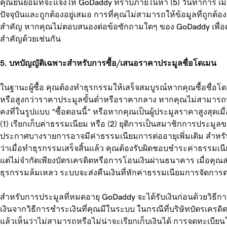
คุณยินยอมที่จะแจ้งให้ GoDaddy ทราบภายในห้า (5) วันทำการ เมื่อ
ปัจจุบันและถูกต้องอยู่เสมอ การที่คุณไม่สามารถให้ข้อมูลที่ถูกต้อ
สำคัญ หากคุณไม่ตอบสนองต่อข้อซักถามใดๆ ของ GoDaddy เพื่อตัดส
สำคัญด้วยเช่นกัน
5. บทบัญญัติเฉพาะสำหรับการซื้อ/เสนอราคาประมูลชื่อโดเมน
ในฐานะผู้ซื้อ คุณต้องทำธุรกรรมให้เสร็จสมบูรณ์หากคุณซื้อชื่อ
หรือสูงกว่าราคาประมูลขั้นต่ำหรือราคากลาง หากคุณไม่สามารถทำ
คงที่ในรูปแบบ “ซื้อตอนนี้” หรือหากคุณเป็นผู้ประมูลราคาสูงส
(1) เรียกเก็บค่าธรรมเนียม หรือ (2) ยุติการเป็นสมาชิกการประมู
ประกาศบางรายการอาจมีค่าธรรมเนียมการต่ออายุเพิ่มเติม สำหรับช
ว่าเมื่อทำธุรกรรมเสร็จสิ้นแล้ว คุณต้องรับผิดชอบชำระค่าธรรมเน
แต่ไม่จำกัดเพียงบัตรเครดิตหรือการโอนเงินผ่านธนาคาร เมื่อคุณส่
ธุรกรรมล้มเหลว ระบบจะส่งคืนเงินที่หักค่าธรรมเนียมการจัดการต
สำหรับการประมูลที่หมดอายุ GoDaddy จะได้รับเงินก่อนด้วยวิธีการ
เงินจากวิธีการชำระเงินที่คุณมีในระบบ ในกรณีที่บริษัทบัตรเครดิ
แล้วเห็นว่าไม่สามารถหรือไม่น่าจะเรียกเก็บเงินได้ การจดทะเบีย