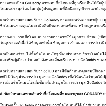
การจดทะเบียน GoDaddy อาจมอบชื่อโดเมนที่ถูกเรียกคืนให้กับผู้ปร
โดเมนประมูลใหม่ในกลุ่มผู้ประมูลตามที่GoDaddy พิจารณาด้วยดุลยพ
คุณรับทราบและยอมรับว่า GoDaddy อาจเผยแพร่หมายเลขผู้ประมูลเฉ
ชื่อโดเมนของคุณไม่ละเมิดสิทธิของบุคคลที่สาม หรือกฎหมายหรือระ
การลงประกาศชื่อโดเมนบางรายการอาจมีข้อมูลการเข้าชม (“ข้อมูล
วัตถุประสงค์เพื่อให้ข้อมูลเท่านั้น ข้อมูลการเข้าชมและการประเม
คุณยินยอมว่าจะไม่ซื้อชื่อโดเมนใดๆ ที่พบผ่านทางบริการโดยไม่
และเพียงผู้เดียว) ว่าคุณกำลังหลบเลี่ยงบริการ ทาง GoDaddy ขอส
คุณรับทราบและยอมรับว่า ccTLD อาจมีข้อกำหนดคุณสมบัติเฉพาะ ด
ccTLD ใดๆ ผ่านการประมูลของ GoDaddy เพื่อให้แน่ใจว่าคุณได้
ทะเบียนชื่อโดเมนได้เมื่อซื้อหรือประมูลในการประมูล GoDaddy ได
6. ข้อกำหนดเฉพาะสำหรับชื่อโดเมนที่หมดอายุของ GODADDY (กา
ในบางครั้ง GoDaddy อาจลงรายการชื่อโดเมนที่ได้เข้าสู่ช่วงหมด