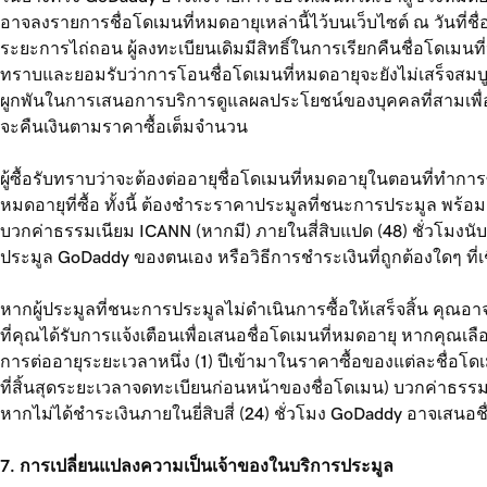
อาจลงรายการชื่อโดเมนที่หมดอายุเหล่านี้ไว้บนเว็บไซต์ ณ วันที่ชื
ระยะการไถ่ถอน ผู้ลงทะเบียนเดิมมีสิทธิ์ในการเรียกคืนชื่อโดเมนที
ทราบและยอมรับว่าการโอนชื่อโดเมนที่หมดอายุจะยังไม่เสร็จสมบู
ผูกพันในการเสนอการบริการดูแลผลประโยชน์ของบุคคลที่สามเพื่อ
จะคืนเงินตามราคาซื้อเต็มจำนวน
ผู้ซื้อรับทราบว่าจะต้องต่ออายุชื่อโดเมนที่หมดอายุในตอนที่ทำก
หมดอายุที่ซื้อ ทั้งนี้ ต้องชำระราคาประมูลที่ชนะการประมูล พร้
บวกค่าธรรมเนียม ICANN (หากมี) ภายในสี่สิบแปด (48) ชั่วโมงน
ประมูล GoDaddy ของตนเอง หรือวิธีการชำระเงินที่ถูกต้องใดๆ ที่
หากผู้ประมูลที่ชนะการประมูลไม่ดำเนินการซื้อให้เสร็จสิ้น คุณอาจไ
ที่คุณได้รับการแจ้งเตือนเพื่อเสนอชื่อโดเมนที่หมดอายุ หากคุณเล
การต่ออายุระยะเวลาหนึ่ง (1) ปีเข้ามาในราคาซื้อของแต่ละชื่อโด
ที่สิ้นสุดระยะเวลาจดทะเบียนก่อนหน้าของชื่อโดเมน) บวกค่าธรรมเนี
หากไม่ได้ชำระเงินภายในยี่สิบสี่ (24) ชั่วโมง GoDaddy อาจเสนอชื
7. การเปลี่ยนแปลงความเป็นเจ้าของในบริการประมูล