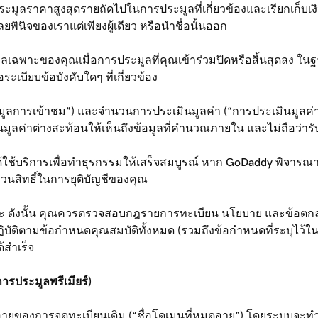
ะมูลราคาสูงสุดรายถัดไปในการประมูลที่เกี่ยวข้องและเรียกเก็บเงิ
ินิจของเราแต่เพียงผู้เดียว หรือนำชื่อนั้นออก
พาะของคุณเมื่อการประมูลที่คุณเข้าร่วมปิดหรือสิ้นสุดลง ในฐาน
เบียบข้อบังคับใดๆ ที่เกี่ยวข้อง
การเข้าชม”) และจำนวนการประเมินมูลค่า (“การประเมินมูลค่า”) 
ินมูลค่าต่างสะท้อนให้เห็นถึงข้อมูลที่คำนวณภายใน และไม่ถือว่ารั
ได้ใช้บริการเพื่อทำธุรกรรมให้เสร็จสมบูรณ์ หาก GoDaddy พิจาร
งวนสิทธิ์ในการยุติบัญชีของคุณ
ังนั้น คุณควรตรวจสอบกฎรายการทะเบียน นโยบาย และข้อตกลงที่บั
ปฏิบัติตามข้อกำหนดคุณสมบัติทั้งหมด (รวมถึงข้อกำหนดที่ระบุไ
้สำเร็จ
รประมูลพรีเมียร์)
อายุของการจดทะเบียนเดิม (“ชื่อโดเมนที่หมดอายุ”) โดยระบบจะทำเ