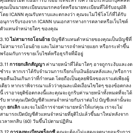
คุณต้องไม่ดำเนินการบางอย่างที่จะสร้างความประทับแก่บุคคลที่
คุณเป็นนายทะเบียนบนเรกคอร์ดหรือนายทะเบียนที่ได้รับอนุมัติ
โดย ICANN คุณรับทราบและตกลงว่า คุณจะไม่ใช้โลโก้ที่ได้รับ
อนุการรับรองจาก ICANN บนเอกสารทางการตลาดหรือเว็บไซต์
ตัวแทนจำหน่ายใดๆ ของคุณ
ไม่สามารถโอนย้าย
บัญชีตัวแทนตำหน่ายของคุณเป็นบัญชีที่
ไม่สามารถโอนย้าย และไม่สามารถจำหน่ายแยก หรือกระทำขึ้น
พร้อมกับการขายเว็บไซต์หรือธุรกิจที่มีอยู่
การยกเลิกสัญญา
ค่านายหน้าที่ได้มาใดๆ อาจถูกระงับและงด
ชำระ หากเราได้รับจำนวนการเรียกเก็บเงินย้อนหลังและ/หรือการ
ขอคืนเงินเกินกว่าที่กำหนด โดยถือเป็นดุลยพินิจของเราแต่เพียงผู้
เดียว หากเราพิจารณาแล้วว่าคุณละเมิดเงื่อนไขใดๆ ของข้อตกลง
นี้ เราอาจยุติข้อตกลงนี้และคุณจะถูกริบค่านายหน้าทั้งหมดที่จะได้
รับ หากคุณเปิดบัญชีตัวแทนจำหน่ายกับเราต่อไป บัญชีเหล่านั้นจะ
ถูก
ยกเลิก
และจะไม่มีการจ่ายค่านายหน้าให้แก่คุณ เราจะไม่
สามารถเปิดบัญชีตัวแทนจำหน่ายที่ยุติไปแล้วขึ้นมาใหม่หลังจาก
เวลาหกสิบ (60) วันขึ้นไปตามปฏิทิน
การลงทะเบียนพร็อกซี
คุณจะต้องไม่แสดงเจตนายอมรับการ