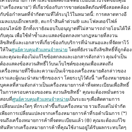
เครื่องหมายการค้าและชื่อผลิตภัณฑ์ต่อไปนี้บนเว็บไซต์ของคุณ
(“เครื่องหมาย”) ที่เกี่ยวข้องกับการขายต่อผลิตภัณฑ์ซึ่งสอดคล้อง
กับข้อกำหนดที่จำกัดตามที่ได้ระบุไว้ในหมวดนี้: การตลาดทางอี
เมลเเบบเอ๊กเพรส®, ตะกร้าสินค้าด่วน® และโฟลเดอร์ไฟล์
ออนไลน์® อีกทั้งเรายังมอบใบอนุญาตที่ไม่สามารถถ่ายโอนได้ให้
กับคุณ เพื่อใช้ทำซ้ำและแสดงข้อตกลงทางกฎหมายที่สงวน
ลิขสิทธิ์และเอกสารที่เกี่ยวข้องกับบริการที่นำเสนอและที่จัดหาไว้
ให้ใน
ศูนย์ควบคุมตัวแทนจำหน่าย
โดยที่ยังรวมถึงลิขสิทธิ์ที่ถูกต้อง
และคุณจะต้องไม่แก้ไขข้อตกลงและเอกสารดังกล่าว คุณจำเป็น
ต้องแสดงข้อสงวนสิทธิ์ไว้บนเว็บไซต์ของคุณเพื่อแสดงถึง
เครื่องหมายที่ใช้และความเป็นเจ้าของเครื่องหมายดังกล่าวของ
เราและผู้แนะนำสมาชิกของเรา โดยระบุไว้ดังนี้ “เครื่องหมายของ
บุคคลที่สามดังกล่าวเป็นเครื่องหมายการค้าที่จดทะเบียนเพื่อสิทธิ์
ในการครอบครองของตน สงวนลิขสิทธิ์” คุณจะต้องหมั่นตรวจ
สอบที่
ศูนย์ควบคุมตัวแทนจำหน่าย
เป็นระยะๆเพื่อติดตามการ
เปลี่ยนแปลงใดๆ ที่กระทำขึ้นกับเครื่องหมาย รวมถึงแต่ไม่จำกัด
เพียงการเปลี่ยนแปลงจากเครื่องหมายการค้าที่รอดำเนินการ (™)
จนถึงเครื่องหมายการค้าที่จดทะเบียนแล้ว (®) คุณจะต้องแก้ไข
ทันทีหากเครื่องหมายการค้าที่คุณใช้งานอยู่ได้รับผลกระทบใดๆ