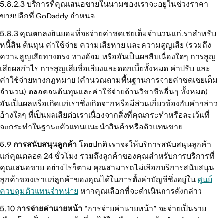
บริการที่คุณเสนอขายในนามของเราจะอยูในช่วงราคา
ขายปลีกที่ GoDaddy กำหนด
คุณตกลงยินยอมที่จะจ่ายค่าชดเชยเต็มจำนวนแก่เราสำหรับ
หนี้สิน ต้นทุน ค่าใช้จ่าย ความเสียหาย และความสูญเสีย (รวมถึง
ความสูญเสียทางตรง ทางอ้อม หรืออันเป็นผลสืบเนื่องใดๆ การสูญ
เสียผลกำไร การสูญเสียชื่อเสียงและดอกเบี้ยทั้งหมด ค่าปรับ และ
ค่าใช้จ่ายทางกฎหมาย (คำนวณตามพื้นฐานการจ่ายค่าชดเชยเต็ม
จำนวน) ตลอดจนต้นทุนและค่าใช้จ่ายด้านวิชาชีพอื่นๆ ทั้งหมด)
อันเป็นผลหรือเกิดแก่เราซึ่งเกิดจากหรือมีส่วนเกี่ยวข้องกับคำกล่าว
อ้างใดๆ ที่เป็นผลเสียต่อเราเนื่องจากสิ่งที่คุณกระทำหรือละเว้นที่
จะกระทำในฐานะตัวแทนแนะนำสินค้าหรือตัวแทนขาย
การสนับสนุนลูกค้า
โดยปกติ เราจะให้บริการสนับสนุนลูกค้า
แก่คุณตลอด 24 ชั่วโมง รวมถึงลูกค้าของคุณสำหรับการบริการที่
คุณเสนอขาย อย่างไรก็ตาม คุณสามารถไม่เลือกบริการสนับสนุน
ลูกค้าของเราแก่ลูกค้าของคุณได้ในการตั้งค่าบัญชีซึ่งอยู่ใน
ศูนย์
ควบคุมตัวแทนจำหน่าย
หากคุณเลือกที่จะดำเนินการดังกล่าว
การจ่ายค่านายหน้า
“การจ่ายค่านายหน้า” จะจ่ายเป็นราย