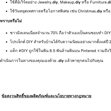
ใช้คีย์เวิร์ดอย่าง Jewelry
.diy
, Makeup
.diy
หรือ Furniture
.d
ใช้วันหยุดเทศกาลหรือโอกาสพิเศษ เช่น Christmas
.diy
หรือ
ทราบหรือไม่
ชาวมิลเลนเนียลจำนวน
70%
ถือว่าตัวเองเป็นคนชอบทำ DIY
โปรเจ็กต์ DIY สำหรับบ้านได้รับความนิยมอย่างมากตั้งแต่ปี
แท็ก #DIY ถูกใช้ในพิน 8.5 พันล้านพินบน Pinterest รวมถึ
ดำเนินการในทางของคุณเองด้วย
.diy
แล้วพาทุกคนไปกับคุณ
ข้อสงวนสิทธิ์ของผลิตภัณฑ์และนโยบายทางกฎหมาย