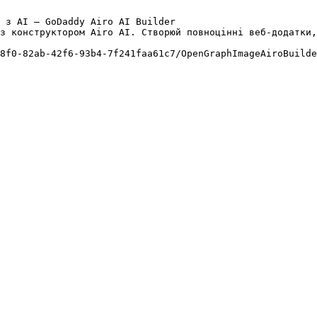
 з AI — GoDaddy Airo AI Builder

з конструктором Airo AI. Створюй повноцінні веб-додатки,
8f0-82ab-42f6-93b4-7f241faa61c7/OpenGraphImageAiroBuilde