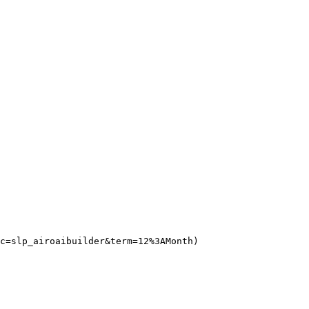
c=slp_airoaibuilder&term=12%3AMonth)
