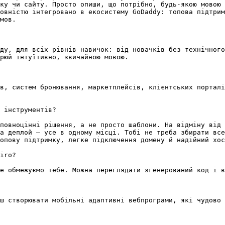
ку чи сайту. Просто опиши, що потрібно, будь-якою мовою 
овністю інтегровано в екосистему GoDaddy: топова підтрим
мов.

ду, для всіх рівнів навичок: від новачків без технічного
рюй інтуїтивно, звичайною мовою.

в, систем бронювання, маркетплейсів, клієнтських порталі
 інструментів?

повноцінні рішення, а не просто шаблони. На відміну від 
а деплой — усе в одному місці. Тобі не треба збирати все
опову підтримку, легке підключення домену й надійний хос
iro?

е обмежуємо тебе. Можна переглядати згенерований код і в
ш створювати мобільні адаптивні вебпрограми, які чудово 