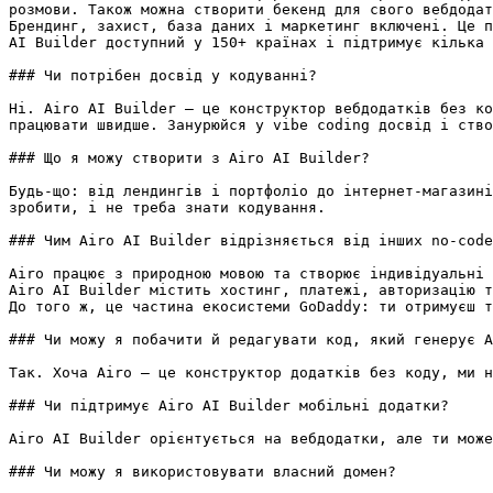
розмови. Також можна створити бекенд для свого вебдодат
Брендинг, захист, база даних і маркетинг включені. Це п
AI Builder доступний у 150+ країнах і підтримує кілька 
### Чи потрібен досвід у кодуванні?

Ні. Airo AI Builder — це конструктор вебдодатків без ко
працювати швидше. Занурюйся у vibe coding досвід і ство
### Що я можу створити з Airo AI Builder?

Будь-що: від лендингів і портфоліо до інтернет-магазині
зробити, і не треба знати кодування.

### Чим Airo AI Builder відрізняється від інших no-code
Airo працює з природною мовою та створює індивідуальні 
Airo AI Builder містить хостинг, платежі, авторизацію т
До того ж, це частина екосистеми GoDaddy: ти отримуєш т
### Чи можу я побачити й редагувати код, який генерує A
Так. Хоча Airo — це конструктор додатків без коду, ми н
### Чи підтримує Airo AI Builder мобільні додатки?

Airo AI Builder орієнтується на вебдодатки, але ти може
### Чи можу я використовувати власний домен?
