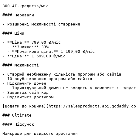
300 AI-кредитів/міс

#### Переваги

- Розширені можливості створення

#### Ціни

- **Ціна:** 799,00 ₴/міс

  - **Знижка:** 33%

  - **Початкова ціна:** 1 199,00 ₴/міс

- **Ціна:** 1 599,00 ₴/міс

#### Можливості

- Створюй необмежену кількість програм або сайтів

- 10 опублікованих програм або сайтів

- Підключити домен

  - Індивідуальний домен не входить у комплект і купується окремо.

- Завантаж свій код

- Поділитися доступом

[Додати до кошика](https://salesproducts.api.godaddy.co
### Ultimate

#### Підсумок

Найкраще для швидкого зростання
