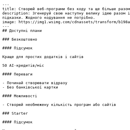
---

title: Створюй веб-програми без коду та ще більше разом
description: Згенеруй свою наступну велику ідею разом і
підказки. Жодного кодування не потрібно.

image: https://img1.wsimg.com/cdnassets/transform/b198a
---

## Доступні плани

### Безкоштовно

#### Підсумок

Краще для простих додатків і сайтів

50 AI-кредитів/міс

#### Переваги

- Починай створювати відразу

- Без банківської картки

#### Можливості

- Створюй необмежену кількість програм або сайтів

### Starter

#### Підсумок
