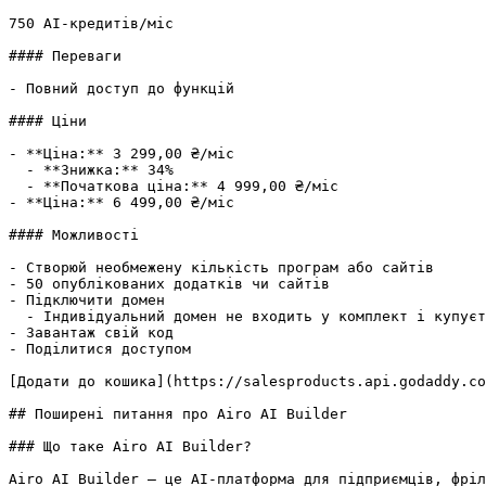
750 AI-кредитів/міс

#### Переваги

- Повний доступ до функцій

#### Ціни

- **Ціна:** 3 299,00 ₴/міс

  - **Знижка:** 34%

  - **Початкова ціна:** 4 999,00 ₴/міс

- **Ціна:** 6 499,00 ₴/міс

#### Можливості

- Створюй необмежену кількість програм або сайтів

- 50 опублікованих додатків чи сайтів

- Підключити домен

  - Індивідуальний домен не входить у комплект і купується окремо.

- Завантаж свій код

- Поділитися доступом

[Додати до кошика](https://salesproducts.api.godaddy.co
## Поширені питання про Airo AI Builder

### Що таке Airo AI Builder?

Airo AI Builder — це AI-платформа для підприємців, фріл