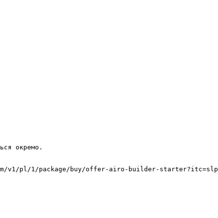
m/v1/pl/1/package/buy/offer-airo-builder-starter?itc=slp