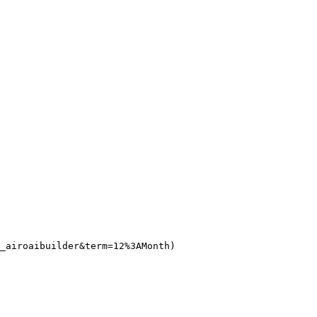
_airoaibuilder&term=12%3AMonth)
