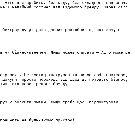
— Airo все зробить. Без коду, без складного навчання. 
ка і надійний хостинг від відомого бренду. Зараз Airo 
 бекграунду до досвідчених розробників, які хочуть 
в чи бізнес-панелей. Якщо можеш описати — Airo може це 
окремих vibe coding інструментів чи no-code платформ, 
 докупи, просто переходь від ідеї до готового бізнесу. 
тинг від перевіреного бренду.

ручну вносити зміни, якщо треба щось підлаштувати.

працюють на будь-якому пристрої.
