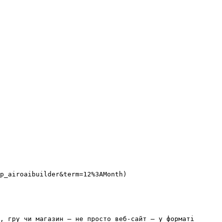
p_airoaibuilder&term=12%3AMonth)

, гру чи магазин — не просто веб-сайт — у форматі 