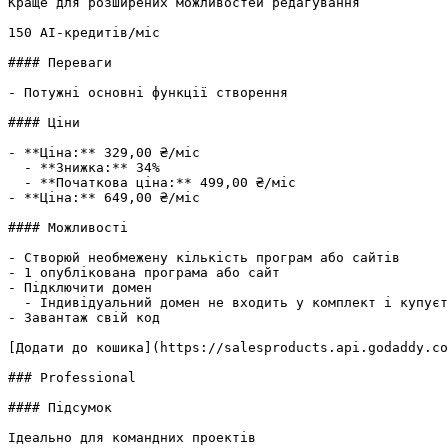
Краще для розширених можливостей редагування

150 AI-кредитів/міс

#### Переваги

- Потужні основні функції створення

#### Ціни

- **Ціна:** 329,00 ₴/міс

  - **Знижка:** 34%

  - **Початкова ціна:** 499,00 ₴/міс

- **Ціна:** 649,00 ₴/міс

#### Можливості

- Створюй необмежену кількість програм або сайтів

- 1 опублікована програма або сайт

- Підключити домен

  - Індивідуальний домен не входить у комплект і купується окремо.

- Завантаж свій код

[Додати до кошика](https://salesproducts.api.godaddy.co
### Professional

#### Підсумок

Ідеально для командних проектів
