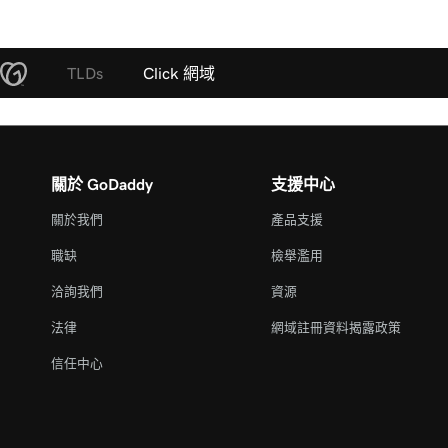
TLDs
Click 網域
關於 GoDaddy
支援中心
關於我們
產品支援
職缺
檢舉濫用
洽詢我們
資源
法律
網域註冊資料揭露政策
信任中心