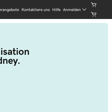
erangebote
Kontaktiere uns
Hilfe
Anmelden
isation 
dney.