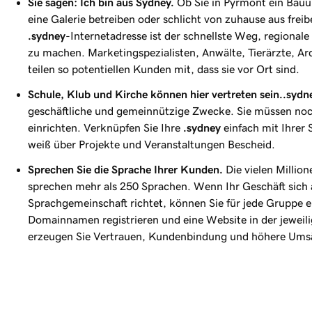
Sie sagen: Ich bin aus Sydney.
Ob Sie in Pyrmont ein Bauu
eine Galerie betreiben oder schlicht von zuhause aus freibe
.sydney
-Internetadresse ist der schnellste Weg, regiona
zu machen. Marketingspezialisten, Anwälte, Tierärzte, Arch
teilen so potentiellen Kunden mit, dass sie vor Ort sind.
Schule, Klub und Kirche können hier vertreten sein.
.sydn
geschäftliche und gemeinnützige Zwecke. Sie müssen noc
einrichten. Verknüpfen Sie Ihre
.sydney
einfach mit Ihrer 
weiß über Projekte und Veranstaltungen Bescheid.
Sprechen Sie die Sprache Ihrer Kunden.
Die vielen Millio
sprechen mehr als 250 Sprachen. Wenn Ihr Geschäft sich a
Sprachgemeinschaft richtet, können Sie für jede Gruppe 
Domainnamen registrieren und eine Website in der jeweili
erzeugen Sie Vertrauen, Kundenbindung und höhere Ums