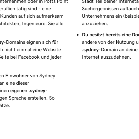
nternehmen oder in Potts Point
Stadt Teil deiner Internet
ruflich tätig sind – eine
Suchergebnissen auftauch
le Kunden auf sich aufmerksam
Unternehmens ein (beispi
itekten, Ingenieure: Sie alle
anzuziehen.
Du besitzt bereits eine D
ey
-Domains eignen sich für
andere von der Nutzung un
h nicht einmal eine Website
.sydney
-Domain an deine 
Seite bei Facebook und jeder
Internet auszudehnen.
nen Einwohner von Sydney
n eine dieser
einen eigenen
.sydney
-
gen Sprache erstellen. So
ätze.