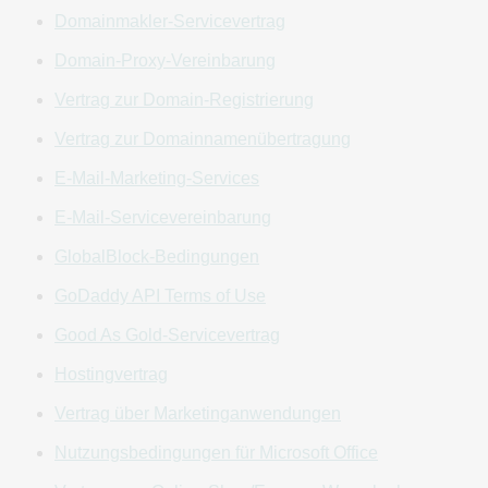
Domainmakler-Servicevertrag
Annahme in Kraft, je nachdem, welcher Zeitpunkt früher
liegt. In dieser Vereinbarung werden die AGB Ihrer Nutzung
Domain-Proxy-Vereinbarung
der Website und der Produkte und Services festgelegt, die
Vertrag zur Domain-Registrierung
Sie über diese Website erwerben oder auf die Sie über
diese Website zugreifen (jeweils einzeln und gemeinsam
Vertrag zur Domainnamenübertragung
die „Services“). Wenn Sie unsere KI-Services, -
E-Mail-Marketing-Services
Anwendungen, -Funktionen, -Möglichkeiten oder -Tools
über eine Website nutzen, stimmen Sie zu, dass diese
E-Mail-Servicevereinbarung
Nutzung unseren
KI-Nutzungsbedingungen
unterliegt.
GlobalBlock-Bedingungen
Vereinbarungen, Absprachen und/oder zusätzliche
Richtlinien, die für bestimmte Services gelten
GoDaddy API Terms of Use
(„Servicevereinbarungen“), verstehen sich zusätzlich zu
Good As Gold-Servicevertrag
(und nicht anstelle von) dieser Vereinbarung. Im Falle eines
direkten Widerspruchs zwischen den Bestimmungen einer
Hostingvertrag
Servicevereinbarung und den Bestimmungen der
Vertrag über Marketinganwendungen
vorliegenden Vereinbarung gelten die Bestimmungen der
vorliegenden Vereinbarung, sofern in der geltenden
Nutzungsbedingungen für Microsoft Office
Servicevereinbarung nicht ausdrücklich etwas anderes