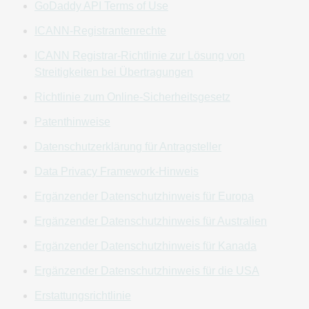
sowie alle darin enthaltenen Richtlinien oder
GoDaddy API Terms of Use
Vereinbarungen jederzeit nach eigenem Ermessen zu
ICANN-Registrantenrechte
ändern oder zu modifizieren. Diese Änderungen oder
Modifikationen treten sofort nach ihrer Veröffentlichung auf
ICANN Registrar-Richtlinie zur Lösung von
dieser Website in Kraft (mit Ausnahme von Abschnitt 25 zur
Streitigkeiten bei Übertragungen
Streitbeilegung, in dem das Verfahren für Änderungen
Richtlinie zum Online-Sicherheitsgesetz
dieses Abschnitts festgelegt ist). Wenn Sie mit der Nutzung
der Website oder der Services fortfahren, nachdem solche
Patenthinweise
Änderungen oder Modifikationen öffentlich bekannt
Datenschutzerklärung für Antragsteller
gegeben wurden, gilt dies als Ihre Zustimmung zur
Vereinbarung in ihrer geltenden Fassung. Wenn Sie der
Data Privacy Framework-Hinweis
geltenden Fassung dieser Vereinbarung nicht zustimmen,
Ergänzender Datenschutzhinweis für Europa
dürfen Sie die Website/Services nicht (mehr) nutzen. Zudem
ist GoDaddy berechtigt, Sie per E-Mail gelegentlich über
Ergänzender Datenschutzhinweis für Australien
Änderungen oder Modifikationen an dieser Vereinbarung zu
Ergänzender Datenschutzhinweis für Kanada
benachrichtigen. Aus diesem Grund ist es besonders
wichtig, dass Sie die Daten Ihres Einkäuferkontos („
Konto
“)
Ergänzender Datenschutzhinweis für die USA
stets auf dem neuesten Stand halten. GoDaddy übernimmt
Erstattungsrichtlinie
keine Haftung oder Verantwortung für den Fall, dass Sie