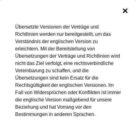
GoDaddy – Rechtliches
Übersetzte Versionen der Verträge und
Richtlinien werden nur bereitgestellt, um das
und Richtlinien
Verständnis der englischen Version zu
erleichtern. Mit der Bereitstellung von
Diese Seite enthält Links zu den aktuellen
Übersetzungen der Verträge und Richtlinien wird
Unternehmensrichtlinien und Verträgen über Produkte und
nicht das Ziel verfolgt, eine rechtsverbindliche
Dienstleistungen, die über GoDaddy erhältlich sind. Um
Vereinbarung zu schaffen, und die
eines der Dokumente auf dieser Seite anzusehen, bitte auf
Übersetzungen sind kein Ersatz für die
die Richtlinie/den Vertrag klicken.
Rechtsgültigkeit der englischen Versionen. Im
Fall von Widersprüchen oder Konflikten ist immer
die englische Version maßgebend für unsere
Beziehung und hat Vorrang vor den
Bestimmungen in anderen Sprachen.
GoDaddy – VEREINBARUNG ÜBER