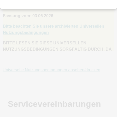
UNIVERSELLE NUTZUNGSBEDINGUNGEN
Fassung vom: 03.06.2026
Bitte beachten Sie unsere archivierten Universellen
Nutzungsbedingungen
BITTE LESEN SIE DIESE UNIVERSELLEN
NUTZUNGSBEDINGUNGEN SORGFÄLTIG DURCH, DA
SIE WICHTIGE INFORMATIONEN ZU IHREN
GESETZLICHEN RECHTEN, PFLICHTEN UND
RECHTSMITTELN ENTHALTEN, EINSCHLIESSLICH,
Universelle Nutzungsbedingungen ansehen/drucken
ABER NICHT BESCHRÄNKT AUF DEN VERZICHT AUF
RECHTE, HAFTUNGSBESCHRÄNKUNGEN, IHRE
ENTSCHÄDIGUNG UNS GEGENÜBER UND DIE
BEILEGUNG VON STREITIGKEITEN. BITTE BEACHTEN
SIE, DASS IN DEN VEREINIGTEN STAATEN, SOWEIT
Servicevereinbarungen
GESETZLICH ZULÄSSIG, DIESE BEDINGUNGEN DIE
NUTZUNG EINES SCHIEDSVERFAHRENS AUF