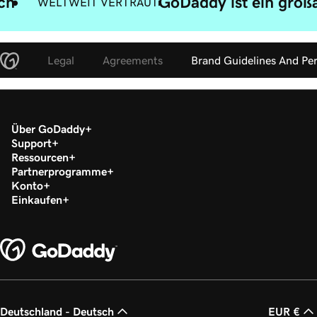
ach
GoDaddy ist ein großa
WELTWEIT VERTRAUT
Legal
Agreements
Brand Guidelines And Pe
Über GoDaddy
Support
Ressourcen
Partnerprogramme
Konto
Einkaufen
Deutschland - Deutsch
EUR €