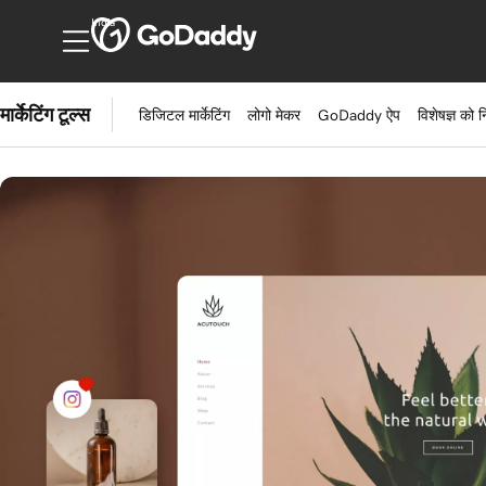
India
मार्केटिंग टूल्स
डिजिटल मार्केटिंग
लोगो मेकर
GoDaddy ऐप
विशेषज्ञ को न