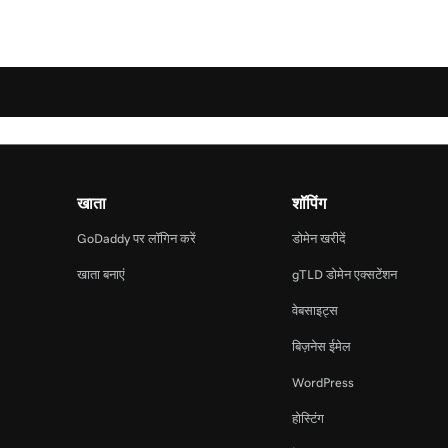
खाता
शॉपिंग
GoDaddy पर लॉगिन करें
डोमेन खरीदें
खाता बनाएं
gTLD डोमेन एक्सटेंशन
वेबसाइट्स
बिज़नेस ईमेल
WordPress
होस्टिंग