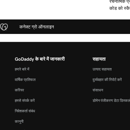
रचनात्मक प्
कोड को स्क
कनेक्ट ग्रो ऑनलाइन
GoDaddy के बारे में जानकारी
सहायता
हमारे बारे में
उत्पाद सहायता
वार्षिक प्रतिफल
दुर्व्यवहार की रिपोर्ट करें
करियर
संसाधन
हमसे संपर्क करें
डोमेन पंजीकरण डेटा डिस्कल
निवेशकर्ता संबंध
कानूनी