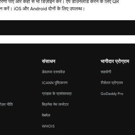
रेरणा पाएं और कहीं से भी डिज़ाइन करें। ऐप डाउनलोड करने के लिए QR
ैन करें। iOS और Android दोनों के लिए उपलब्ध।
संसाधन
भागीदार प्रोग्राम
डेवलपर दस्तावेज़
सहयोगी
ICANN पुष्टिकरण
रीसेलर प्रोग्राम
ग्राहक के प्रशंसापत्र
GoDaddy Pro
ोज़र नीति
बिज़नेस नेम जनरेटर
वेबमेल
WHOIS