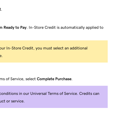
t
.
'm Ready to Pay
.
In-Store Credit is automatically applied to
our In-Store Credit, you must select an additional
e.
ms of Service, select
Complete Purchase
.
conditions in our Universal Terms of Service. Credits can
ct or service.