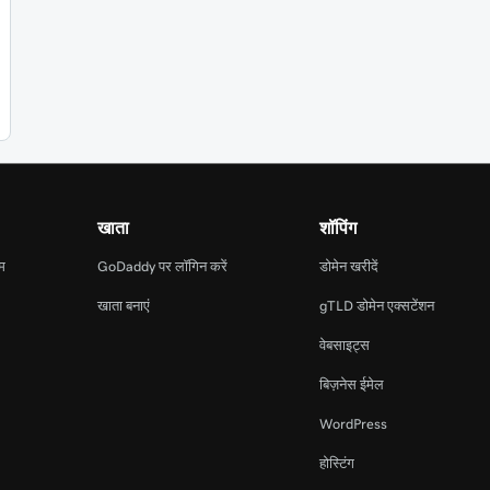
खाता
शॉपिंग
ाम
GoDaddy पर लॉगिन करें
डोमेन खरीदें
खाता बनाएं
gTLD डोमेन एक्सटेंशन
वेबसाइट्स
बिज़नेस ईमेल
WordPress
होस्टिंग