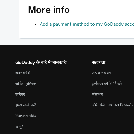
More info
Add a payment method to my GoDaddy acc
GoDaddy के बारे में जानकारी
सहायता
हमारे बारे में
उत्पाद सहायता
वार्षिक प्रतिफल
दुर्व्यवहार की रिपोर्ट करें
करियर
संसाधन
हमसे संपर्क करें
डोमेन पंजीकरण डेटा डिस्कलोज़
निवेशकर्ता संबंध
कानूनी