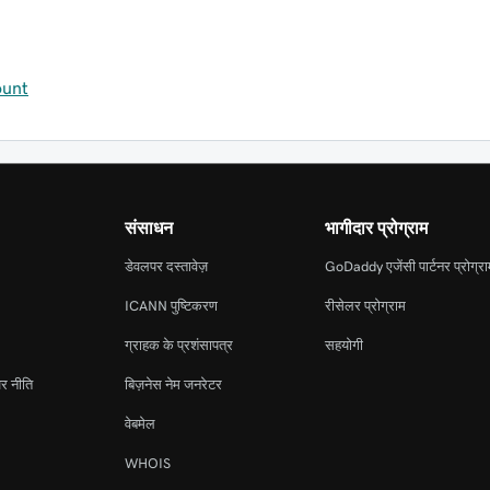
ount
संसाधन
भागीदार प्रोग्राम
डेवलपर दस्तावेज़
GoDaddy एजेंसी पार्टनर प्रोग्र
ICANN पुष्टिकरण
रीसेलर प्रोग्राम
ग्राहक के प्रशंसापत्र
सहयोगी
र नीति
बिज़नेस नेम जनरेटर
वेबमेल
WHOIS