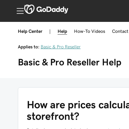
India
Help Center
|
Help
How-To
Videos
Contact
Applies to:
Basic & Pro Reseller
Basic & Pro Reseller
Help
How are prices calcula
storefront?