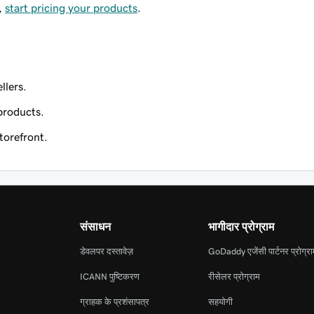
,
start pricing your products
.
llers.
products.
torefront.
संसाधन
भागीदार प्रोग्राम
डेवलपर दस्तावेज़
GoDaddy एजेंसी पार्टनर प्रोग्र
ICANN पुष्टिकरण
रीसेलर प्रोग्राम
ग्राहक के प्रशंसापत्र
सहयोगी