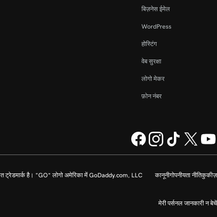
बिज़नेस ईमेल
WordPress
होस्टिंग
वेब सुरक्षा
लोगो मेकर
फ़ोन नंबर
 ट्रेडमार्क है। “GO” लोगो अमेरिका में GoDaddy.com, LLC
कानूनी
गोपनीयता नीति
कुकीज़
मेरी पर्सनल जानकारी न बेचें