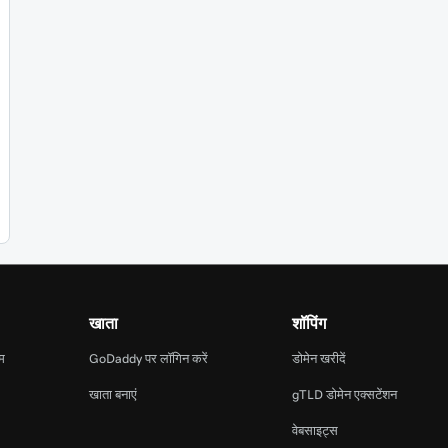
खाता
शॉपिंग
ाम
GoDaddy पर लॉगिन करें
डोमेन खरीदें
खाता बनाएं
gTLD डोमेन एक्सटेंशन
वेबसाइट्स