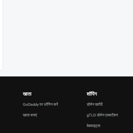
खाता
शॉपिंग
GoDaddy पर लॉगिन करें
डोमेन खरीदें
खाता बनाएं
gTLD डोमेन एक्सटेंशन
वेबसाइट्स