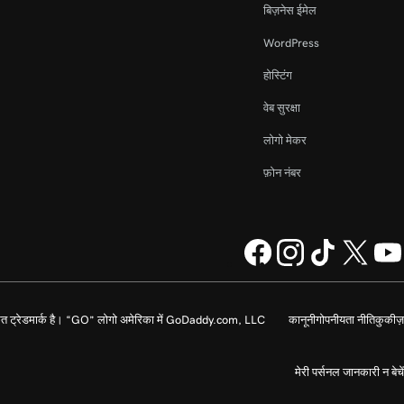
बिज़नेस ईमेल
WordPress
होस्टिंग
वेब सुरक्षा
लोगो मेकर
फ़ोन नंबर
 ट्रेडमार्क है। “GO” लोगो अमेरिका में GoDaddy.com, LLC
कानूनी
गोपनीयता नीति
कुकीज़
मेरी पर्सनल जानकारी न बेचें