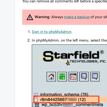
You can remove all comments left before a specifi
Warning:
Always
make a backup
of your si
Sign in to phpMyAdmin
.
In phpMyAdmin, on the left menu, select the