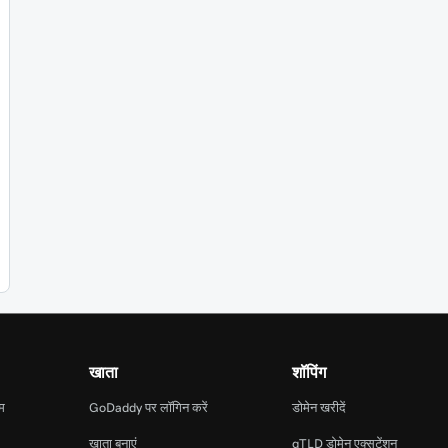
खाता
शॉपिंग
ाम
GoDaddy पर लॉगिन करें
डोमेन खरीदें
खाता बनाएं
gTLD डोमेन एक्सटेंशन