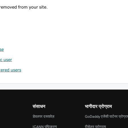
 removed from your site.
se
c user
ered users
संसाधन
भागीदार प्रोग्राम
डेवलपर दस्तावेज़
GoDaddy एजेंसी पार्टनर प्रोग्र
ICANN पुष्टिकरण
रीसेलर प्रोग्राम