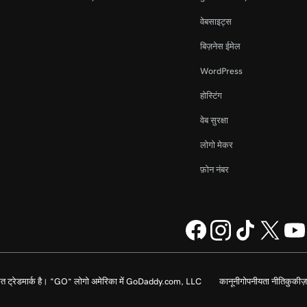
वेबसाइट्स
बिज़नेस ईमेल
WordPress
होस्टिंग
वेब सुरक्षा
लोगो मेकर
फ़ोन नंबर
 ट्रेडमार्क है। “GO” लोगो अमेरिका में GoDaddy.com, LLC
कानूनी
गोपनीयता नीति
कुकीज़