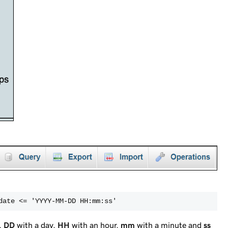
date <
= '
YYYY
-
MM
-
DD
HH
:
mm
:
ss
'
,
DD
with a day,
HH
with an hour,
mm
with a minute and
ss