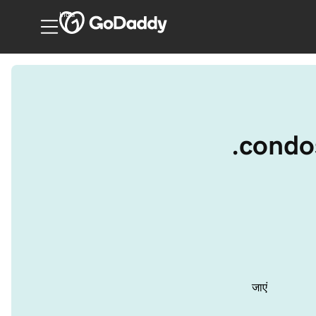
India
.condos
जाएं