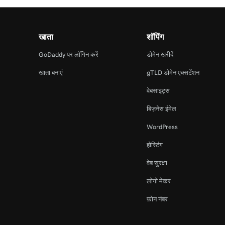
खाता
शॉपिंग
GoDaddy पर लॉगिन करें
डोमेन खरीदें
खाता बनाएं
gTLD डोमेन एक्सटेंशन
वेबसाइट्स
बिज़नेस ईमेल
WordPress
होस्टिंग
वेब सुरक्षा
लोगो मेकर
फ़ोन नंबर