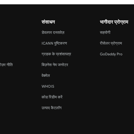
संसाधन
भागीदार प्रोग्राम
डेवलपर दस्तावेज़
सहयोगी
ICANN पुष्टिकरण
रीसेलर प्रोग्राम
ग्राहक के प्रशंसापत्र
GoDaddy Pro
ोज़र नीति
बिज़नेस नेम जनरेटर
वेबमेल
WHOIS
कोड रिडीम करें
उत्पाद कैटलॉग