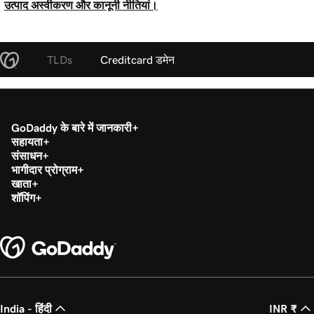
उत्पाद अस्वीकरण और कानूनी नीतियां।
TLDs
Creditcard डमेन
GoDaddy के बारे में जानकारी
सहायता
संसाधन
भागीदार प्रोग्राम
खाता
शॉपिंग
India - हिंदी
INR ₹