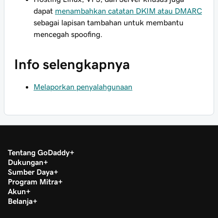
dapat
menambahkan catatan DKIM atau DMARC
sebagai lapisan tambahan untuk membantu
mencegah spoofing.
Info selengkapnya
Melaporkan penyalahgunaan
Tentang GoDaddy
Dukungan
Sumber Daya
Program Mitra
Akun
Belanja