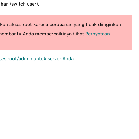
han (switch user).
akan akses root karena perubahan yang tidak diinginkan
 membantu Anda memperbaikinya (lihat
Pernyataan
kses root/admin untuk server Anda