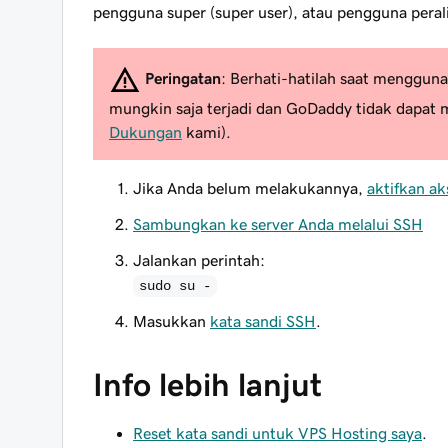
pengguna super (super user), atau pengguna perali
Peringatan
: Berhati-hatilah saat menggun
mungkin saja terjadi dan GoDaddy tidak dapat
Dukungan
kami).
Jika Anda belum melakukannya,
aktifkan a
Sambungkan ke server Anda melalui SSH
Jalankan perintah:
sudo su -
Masukkan
kata sandi SSH
.
Info lebih lanjut
Reset kata sandi untuk VPS Hosting saya
.