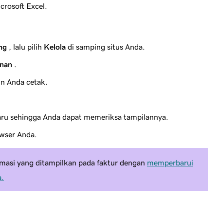
crosoft Excel.
ng
, lalu pilih
Kelola
di samping situs Anda.
anan
.
in Anda cetak.
aru sehingga Anda dapat memeriksa tampilannya.
wser Anda.
asi yang ditampilkan pada faktur dengan
memperbarui
a.