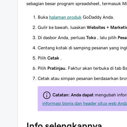
sebagian besar program spreadsheet, termasuk Mi
Buka
halaman produk
GoDaddy Anda.
Gulir ke bawah, luaskan
Websites + Marketi
Di dasbor Anda, perluas
Toko
, lalu pilih
Pes
Centang kotak di samping pesanan yang ing
Pilih
Cetak
.
Pilih
Pratinjau.
Faktur akan terbuka di tab B
Cetak atau simpan pesanan berdasarkan bro
Catatan: Anda dapat
mengubah inform
informasi bisnis dan header situs web And
Info selengkapnya