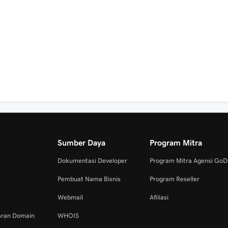
Sumber Daya
Program Mitra
Dokumentasi Developer
Program Mitra Agensi Go
Pembuat Nama Bisnis
Program Reseller
Webmail
Afiliasi
aran Domain
WHOIS