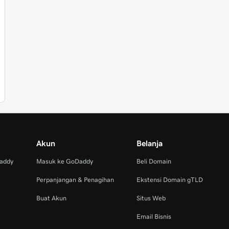
Akun
Belanja
Daddy
Masuk ke GoDaddy
Beli Domain
Perpanjangan & Penagihan
Ekstensi Domain gTLD
Buat Akun
Situs Web
Email Bisnis