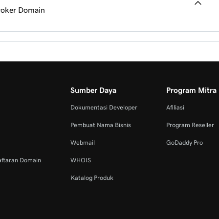
roker Domain
Domain
Domain
Domain
Sumber Daya
Program Mitra
Dokumentasi Developer
Afiliasi
u Anda
Pembuat Nama Bisnis
Program Reseller
Webmail
GoDaddy Pro
 akun Anda
aftaran Domain
WHOIS
Katalog Produk