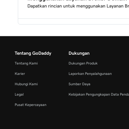
Dapatkan rincian untuk menggunakan Layanan B
Layanan Broker Domain: rencana penjual
Tetapkan anggaran Anda untuk Layanan Broker 
Layanan Broker Domain: peta jalan pembeli
Konsultasi dan negosiasi untuk Layanan Broker 
Tetapkan anggaran Anda untuk Layanan Broker 
Tentang GoDaddy
Dukungan
Tentang Kami
Dukungan Produk
Bayar untuk domain Layanan Broker Domain bar
Periksa status domain Layanan Broker Anda
Karier
Laporkan Penyalahgunaan
Hubungi Kami
Sumber Daya
Transfer domain Layanan Broker Domain baru ke
Legal
Kebijakan Pengungkapan Data Pend
Pusat Kepercayaan