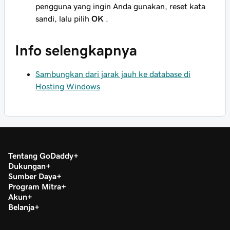
pengguna yang ingin Anda gunakan, reset kata
sandi, lalu pilih
OK
.
Info selengkapnya
Sambungkan dari jarak jauh ke database di
Hosting Windows
Tentang GoDaddy
Dukungan
Sumber Daya
Program Mitra
Akun
Belanja