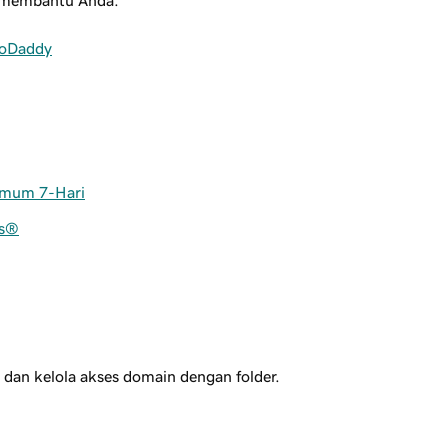
p membantu Anda.
GoDaddy
Umum 7-Hari
ns®
 dan kelola akses domain dengan folder.