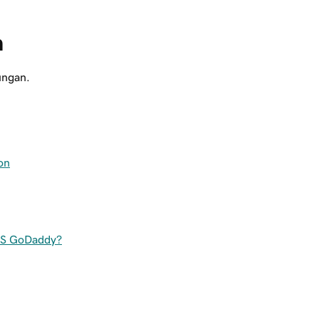
n
ungan.
on
OIS GoDaddy?