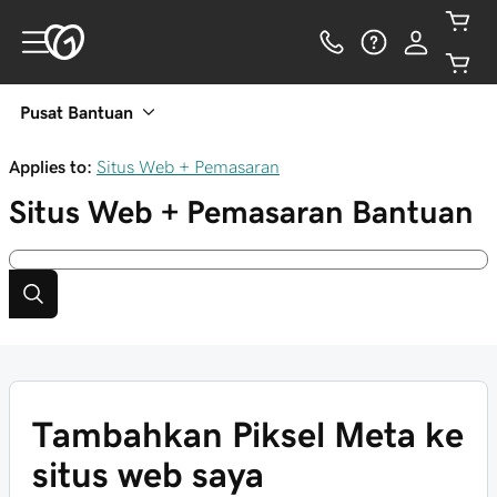
Pusat Bantuan
Applies to:
Situs Web + Pemasaran
Situs Web + Pemasaran
Bantuan
Tambahkan Piksel Meta ke
situs web saya