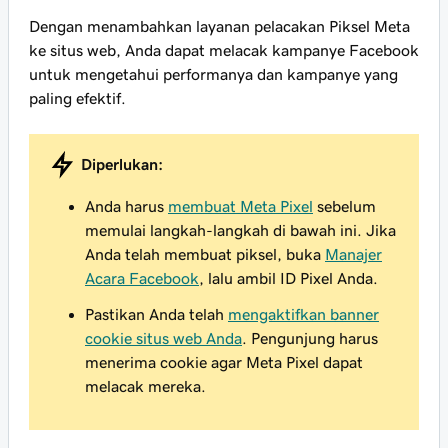
Dengan menambahkan layanan pelacakan Piksel Meta
ke situs web, Anda dapat melacak kampanye Facebook
untuk mengetahui performanya dan kampanye yang
paling efektif.
Diperlukan:
Anda harus
membuat Meta Pixel
sebelum
memulai langkah-langkah di bawah ini. Jika
Anda telah membuat piksel, buka
Manajer
Acara Facebook
, lalu ambil ID Pixel Anda.
Pastikan Anda telah
mengaktifkan banner
cookie situs web Anda
. Pengunjung harus
menerima cookie agar Meta Pixel dapat
melacak mereka.