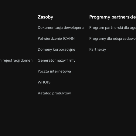
Zasoby
Programy partnerskie
Dokumentacja dewelopera
Program partnerski dla ag
Potwierdzenie ICANN
Programy dla odsprzedaw
Domeny korporacyjne
Partnerzy
h rejestracji domen
Generator nazw firmy
Poczta internetowa
WHOIS
Katalog produktów