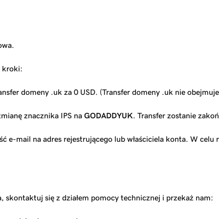
owa.
 kroki:
transfer domeny .uk za 0 USD. (Transfer domeny .uk nie obejmuj
 zmianę znacznika IPS na
GODADDYUK
. Transfer zostanie zak
e-mail na adres rejestrującego lub właściciela konta. W celu 
, skontaktuj się z działem pomocy technicznej i przekaż nam: