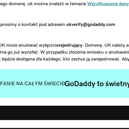
ącego domenę .uk można znaleźć w temacie
Weryfikowanie dany
 prosimy o kontakt pod adresem
ukverify@godaddy.com
.
UK może anulować wyłącznie
rejestrujący
. Domenę .UK należy a
ożna go już wycofać. W przypadku złożenia wniosku o anulowani
 będzie dostępna dla każdego, kto zechce ją zarejestrować. Ab
GoDaddy to świetny
FANIE NA CAŁYM ŚWIECIE