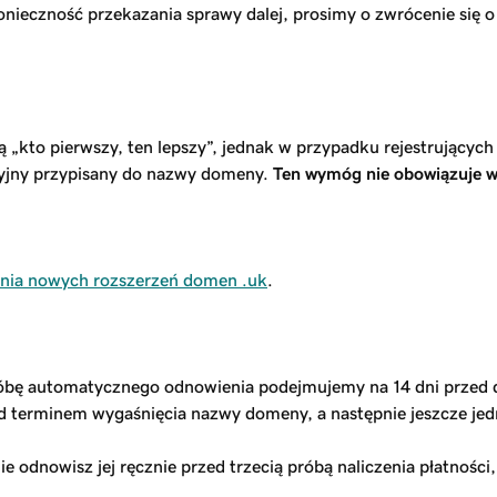
onieczność przekazania sprawy dalej, prosimy o zwrócenie się o
kto pierwszy, ten lepszy”, jednak w przypadku rejestrujących s
cyjny przypisany do nazwy domeny.
Ten wymóg nie obowiązuje w
ania nowych rozszerzeń domen .uk
.
óbę automatycznego odnowienia podejmujemy na 14 dni przed d
 terminem wygaśnięcia nazwy domeny, a następnie jeszcze je
e odnowisz jej ręcznie przed trzecią próbą naliczenia płatnośc