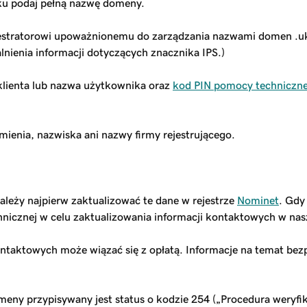
u podaj pełną nazwę domeny.
estratorowi upoważnionemu do zarządzania nazwami domen .uk 
lnienia informacji dotyczących znacznika IPS.)
klienta lub nazwa użytkownika oraz
kod PIN pomocy techniczne
enia, nazwiska ani nazwy firmy rejestrującego.
ależy najpierw zaktualizować te dane w rejestrze
Nominet
. Gdy
hnicznej w celu zaktualizowania informacji kontaktowych w nas
taktowych może wiązać się z opłatą. Informacje na temat bezp
eny przypisywany jest status o kodzie 254 („Procedura weryfik