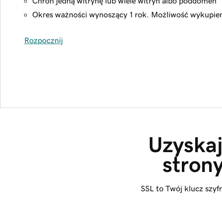
Chroń jedną witrynę lub wiele witryn albo poddomen
Okres ważności wynoszący 1 rok. Możliwość wykupieni
Rozpocznij
Uzyskaj
stron
SSL to Twój klucz szyf