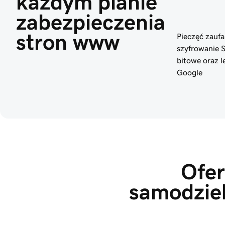
każdym planie 
zabezpieczenia 
stron www
Pieczęć zaufan
szyfrowanie 
bitowe oraz l
Google
Ofer
samodziel