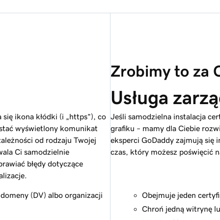
Zrobimy to za C
Usługa zarzą
ię ikona kłódki (i „https”), co
Jeśli samodzielna instalacja ce
ostać wyświetlony komunikat
grafiku – mamy dla Ciebie rozw
zależności od rodzaju Twojej
eksperci GoDaddy zajmują się in
wala Ci samodzielnie
czas, który możesz poświęcić n
aprawiać błędy dotyczące
lizacje.
 domeny (DV) albo organizacji
Obejmuje jeden certyf
Chroń jedną witrynę l