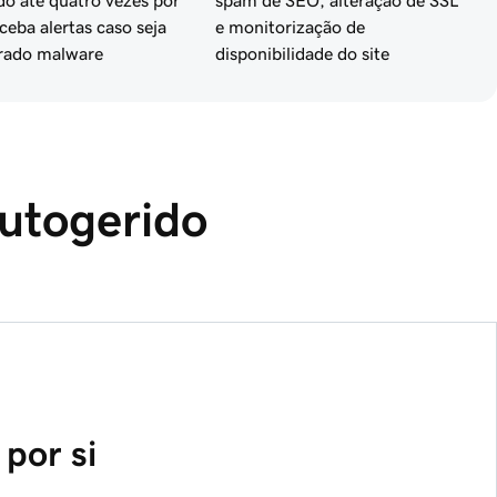
do até quatro vezes por
spam de SEO, alteração de SSL
eceba alertas caso seja
e monitorização de
rado malware
disponibilidade do site
utogerido 
por si