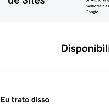
de Sites
SHA-2 forte e
melhores clas
Google
Disponibi
Eu trato disso