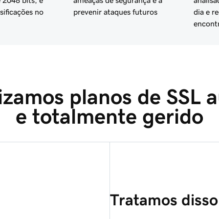
 2048 bits, e
ameaças de segurança e a
analisa
sificações no
prevenir ataques futuros
dia e r
encont
lizamos planos de SSL a
e totalmente gerido
Tratamos disso 