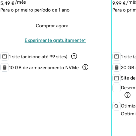
/mês
/mê
5,49 €
9,99 €
Para o primeiro período de 1 ano
Para o pri
Comprar agora
Experimente gratuitamente*
1 site (adicione até 99 sites)
1 site 
10 GB de armazenamento NVMe
20 GB
Site de
Desemp
Otimiz
Optimi