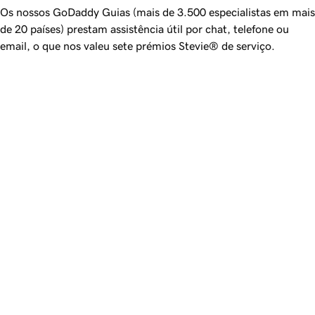
Os nossos
GoDaddy
Guias (mais de 3.500 especialistas em mais
de 20 países) prestam assistência útil por chat, telefone ou
email, o que nos valeu sete prémios Stevie® de serviço.
Alojamento WordPress com IA
Publique e otimize o seu site 
WordPress em minutos com 
IA