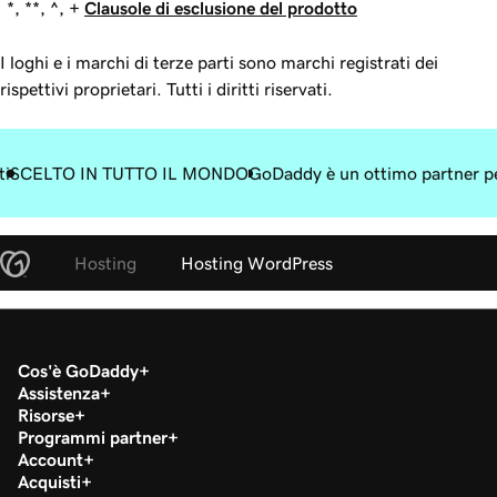
*, **, ^, +
Clausole di esclusione del prodotto
I loghi e i marchi di terze parti sono marchi registrati dei
rispettivi proprietari. Tutti i diritti riservati.
ti
SCELTO IN TUTTO IL MONDO
GoDaddy è un ottimo partner pe
Hosting
Hosting WordPress
Cos'è GoDaddy
Assistenza
Risorse
Programmi partner
Account
Acquisti