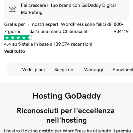
Fai crescere il tuo brand con GoDaddy Digital
Marketing
Gratis per
I nostri esperti WordPress sono felici di
800-
*
7 giorni.
darti una mano.
Chiamaci al
934119
4.4 su 5 stelle in base a 139,074 recensioni
Vedi tutto
Vedi i piani
Scegli noi
Vantaggi
Funzionali
Hosting GoDaddy
Riconosciuti per l'eccellenza 
nell'hosting
Il nostro Hosting gestito per WordPress ha ottenuto il premio