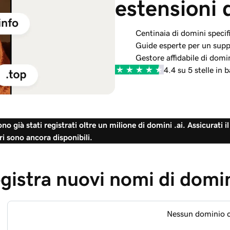
estensioni 
Centinaia di domini specific
Guide esperte per un suppo
Gestore affidabile di domi
4.4 su 5 stelle in
 già stati registrati oltre un milione di domini .ai. Assicurati il
ri sono ancora disponibili.
gistra nuovi nomi di domi
Nessun dominio 