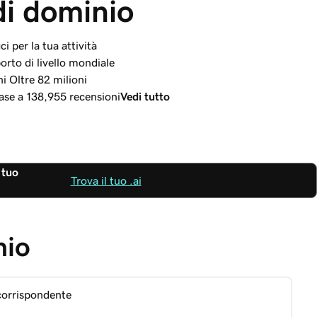
di dominio
i per la tua attività
rto di livello mondiale
ni Oltre 82 milioni
 base a 138,955 recensioni
Vedi tutto
 tuo
Trova il tuo .ai
nio
corrispondente