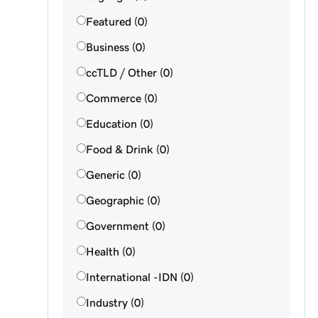
Featured (0)
Business (0)
ccTLD / Other (0)
Commerce (0)
Education (0)
Food & Drink (0)
Generic (0)
Geographic (0)
Government (0)
Health (0)
International -IDN (0)
Industry (0)