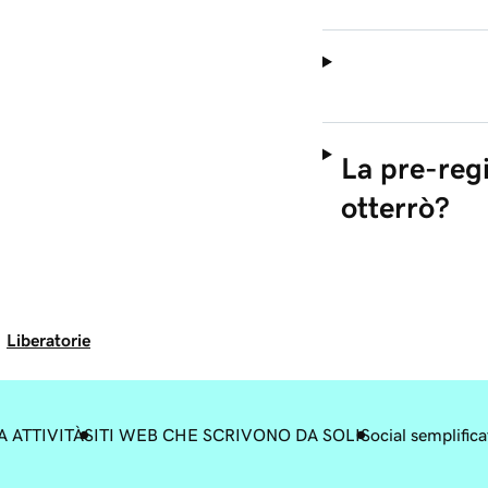
La pre-reg
otterrò?
Liberatorie
A ATTIVITÀ
SITI WEB CHE SCRIVONO DA SOLI
Social semplifica