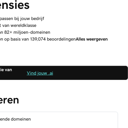
nsies
ssen bij jouw bedrijf
t van wereldklasse
an 82+ miljoen-domeinen
en op basis van 139,074 beoordelingen
Alles weergeven
ie van
Vind jouw .ai
eren
ende domeinen