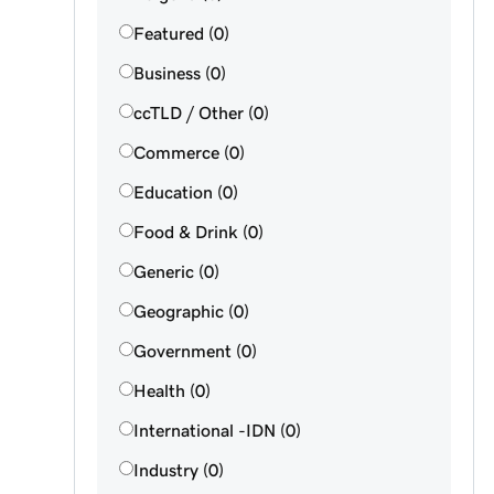
Featured (0)
Business (0)
ccTLD / Other (0)
Commerce (0)
Education (0)
Food & Drink (0)
Generic (0)
Geographic (0)
Government (0)
Health (0)
International -IDN (0)
Industry (0)