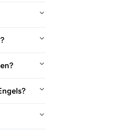
n?
nen?
Engels?