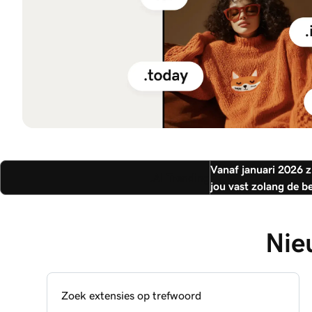
Vanaf januari 2026 z
.AI Trending
jou vast zolang de b
Nie
Zoek extensies op trefwoord