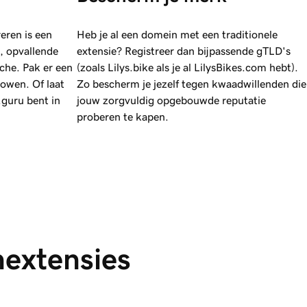
eren is een
Heb je al een domein met een traditionele
, opvallende
extensie? Registreer dan bijpassende gTLD's
che. Pak er een
(zoals Lilys.bike als je al LilysBikes.com hebt).
howen. Of laat
Zo bescherm je jezelf tegen kwaadwillenden die
.guru bent in
jouw zorgvuldig opgebouwde reputatie
proberen te kapen.
nextensies