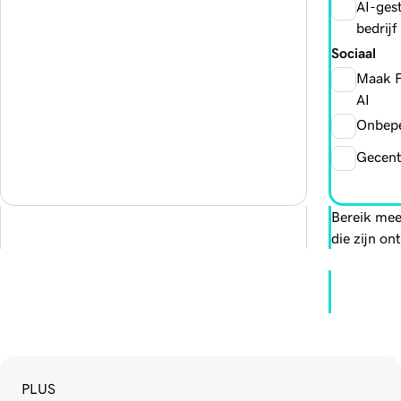
AI-ges
bedrijf
Sociaal
Maak F
AI
Onbepe
Gecentr
Bereik mee
die zijn o
PLUS