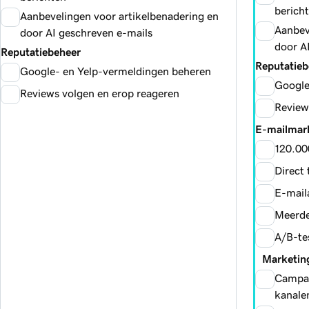
berich
Aanbevelingen voor artikelbenadering en
Aanbev
door AI geschreven e-mails
door A
Reputatiebeheer
Reputatieb
Google- en Yelp-vermeldingen beheren
Google
Reviews volgen en erop reageren
Review
E-mailmar
120.00
Direct
E-mail
Meerde
A/B-te
Marketings
Campag
kanale