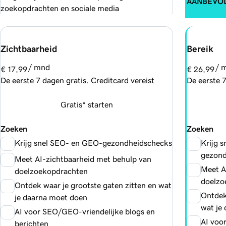
AANBEVO
zoekopdrachten en sociale media
Zichtbaarheid
Bereik
/ mnd
/ 
€ 17,99
€ 26,99
De eerste 7 dagen gratis. Creditcard vereist
De eerste 7
Gratis* starten
Zoeken
Zoeken
Krijg snel SEO- en GEO-gezondheidschecks
Krijg 
gezond
Meet AI-zichtbaarheid met behulp van
Meet A
doelzoekopdrachten
doelzo
Ontdek waar je grootste gaten zitten en wat
Ontdek
je daarna moet doen
wat je
AI voor SEO/GEO-vriendelijke blogs en
AI voo
berichten