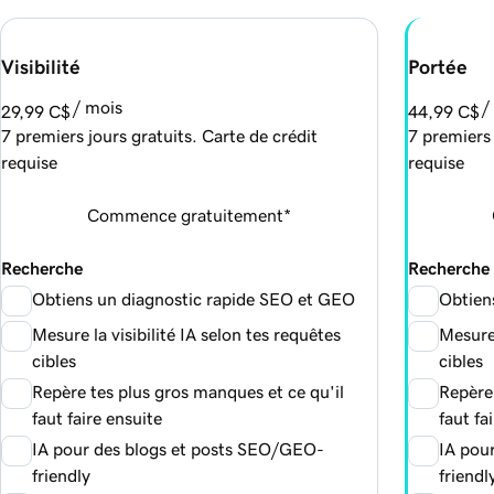
Visibilité
Portée
/ mois
/
29,99 C$
44,99 C$
7 premiers jours gratuits. Carte de crédit
7 premiers 
requise
requise
Commence gratuitement*
Recherche
Recherche
Obtiens un diagnostic rapide SEO et GEO
Obtien
Mesure la visibilité IA selon tes requêtes
Mesure 
cibles
cibles
Repère tes plus gros manques et ce qu'il
Repère 
faut faire ensuite
faut fa
IA pour des blogs et posts SEO/GEO-
IA pou
friendly
friendl