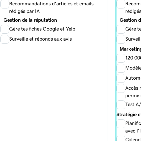
Recommandations d'articles et emails
Recomm
rédigés par IA
rédigés
Gestion de la réputation
Gestion de
Gère tes fiches Google et Yelp
Gère te
Surveille et réponds aux avis
Surveil
Marketing
120 00
Modèles
Automa
Accès m
permis
Test A/
Stratégie e
Planif
avec l'
Calendr