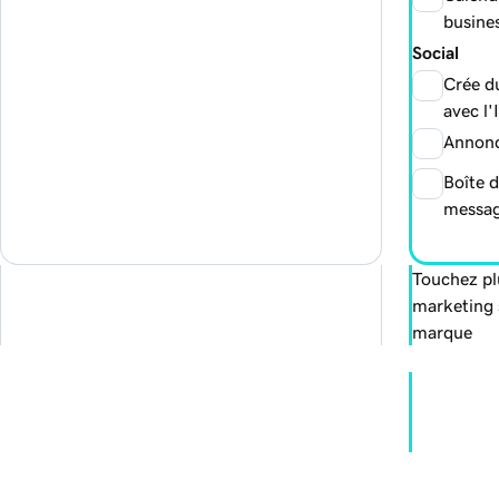
busine
Social
Crée d
avec l'
Annonc
Boîte d
messa
Touchez plu
marketing s
marque