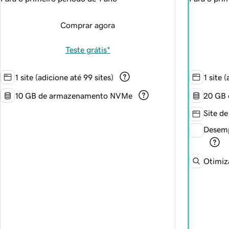
Comprar agora
Teste grátis*
1 site (adicione até 99 sites)
1 site 
10 GB de armazenamento NVMe
20 GB
Site de
Desemp
Otimiz