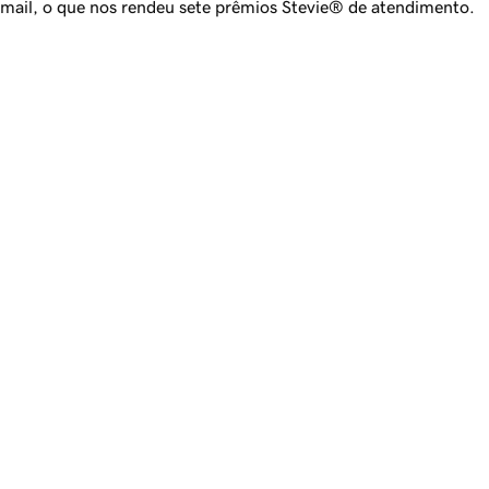
mail, o que nos rendeu sete prêmios Stevie® de atendimento.
Hospedagem WordPress com IA
Publique e otimize seu site 
WordPress em minutos com 
IA