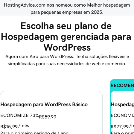
HostingAdvice.com nos nomeou como Melhor hospedagem
para pequenas empresas em 2025.
Escolha seu plano de 
Hospedagem gerenciada para 
WordPress
Agora com Airo para WordPress. Tenha soluções flexíveis e
simplificadas para suas necessidades de web e comércio.
RECOMEN
Hospedagem para WordPress Básico
Hospedag
ECONOMIZE 73%
ECONOMI
R$59,99
/mês
/
R$15,99
R$27,99
Para o primeiro período de 1 ano
Para o pri