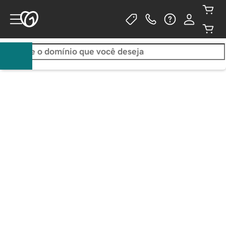
Registre um .com por apenas 
R$0,01 no primeiro ano
REQUER COMPRA DE TRÊS ANOS. ANOS ADICIONAIS
POR
R$109,99