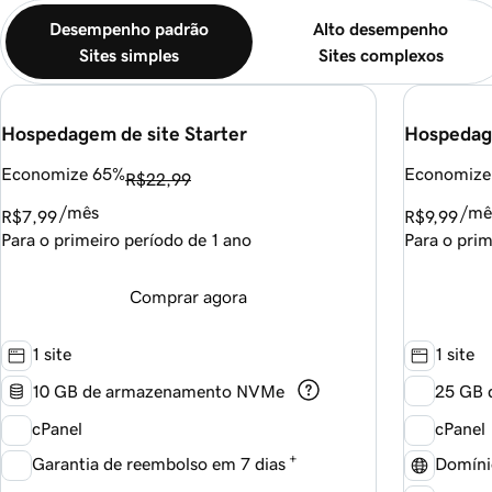
Desempenho padrão
Alto desempenho
Sites simples
Sites complexos
Hospedagem de site Starter
Hospedag
Economize 65%
Economize
R$22,99
/mês
/mê
R$7,99
R$9,99
Para o primeiro período de 1 ano
Para o prim
Comprar agora
1 site
1 site
10 GB de armazenamento NVMe
25 GB 
cPanel
cPanel
+
Garantia de reembolso em 7 dias
Domínio