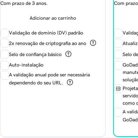
Com prazo de 3 anos.
Com prazo 
Adicionar ao carrinho
Validação de domínio (DV) padrão
Valida
2x renovação de criptografia ao ano
Atualiz
Selo de confiança básico
Selo d
Auto-instalação
GoDad
manute
A validação anual pode ser necessária
soluçã
dependendo do seu URL.
Projet
servido
como c
A vali
GoDad