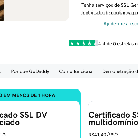
Tenha serviços de SSL Ge
Inclui selo de confiança pa
Ajude-me a esc
4.4 de 5 estrelas
L
Por que GoDaddy
Como funciona
Demonstração do
O EM MENOS DE 1 HORA
icado SSL DV 
Certificado 
ciado
multidomíni
mês
/mês
R$41,49