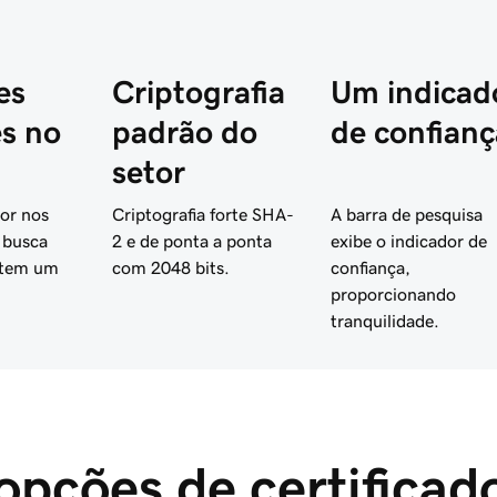
es
Criptografia
Um indicad
es no
padrão do
de confianç
setor
or nos
Criptografia forte SHA-
A barra de pesquisa
 busca
2 e de ponta a ponta
exibe o indicador de
 tem um
com 2048 bits.
confiança,
proporcionando
tranquilidade.
opções de certificad