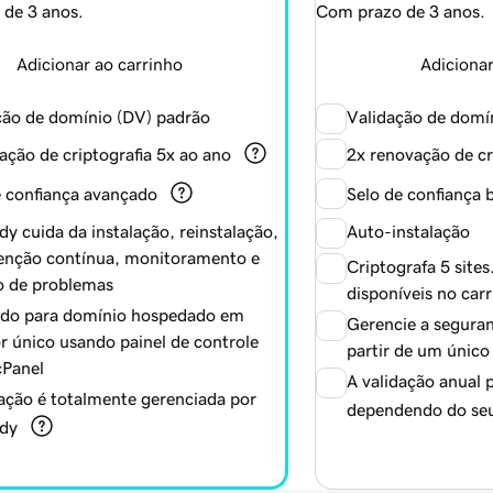
de 3 anos.
Com prazo de 3 anos.
Adicionar ao carrinho
Adicionar
ção de domínio (DV) padrão
Validação de domí
ação de criptografia 5x ao ano
2x renovação de cr
e confiança avançado
Selo de confiança 
dy
cuida da instalação, reinstalação,
Auto-instalação
nção contínua, monitoramento e
Criptografa 5 sites
o de problemas
disponíveis no car
ado para domínio hospedado em
Gerencie a seguran
r único usando painel de controle
partir de um único
Panel
A validação anual 
dação é totalmente gerenciada por
dependendo do se
dy