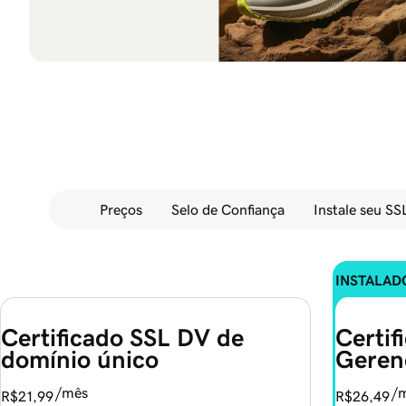
Preços
Selo de Confiança
Instale seu SS
INSTALAD
Certificado SSL DV de 
Certif
domínio único
Geren
/mês
/
R$21,99
R$26,49