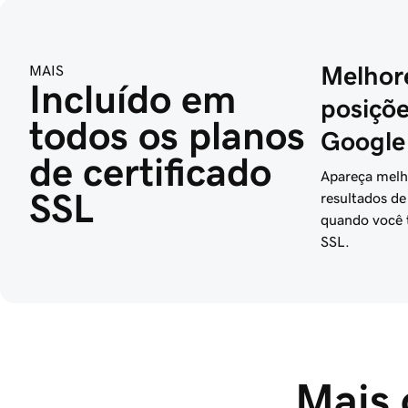
MAIS
Melhor
Incluído em 
posiçõ
todos os planos 
Google
de certificado 
Apareça melh
SSL
resultados de
quando você
SSL.
Mais 