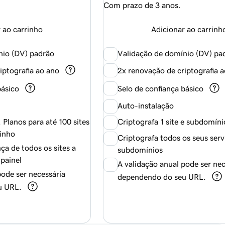
Com prazo de 3 anos.
 ao carrinho
Adicionar ao carrinh
nio (DV) padrão
Validação de domínio (DV) pa
iptografia ao ano
2x renovação de criptografia 
básico
Selo de confiança básico
Auto-instalação
. Planos para até 100 sites
Criptografa 1 site e subdomíni
rinho
Criptografa todos os seus serv
ça de todos os sites a
subdomínios
 painel
A validação anual pode ser nec
pode ser necessária
dependendo do seu URL.
u URL.