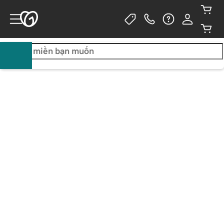
Sở hữu .com chỉ với 9.999 ₫ 
cho năm đầu tiên
YÊU CẦU MUA 3 NĂM. CÁC NĂM TIẾP THEO CÓ GIÁ
499.000 ₫