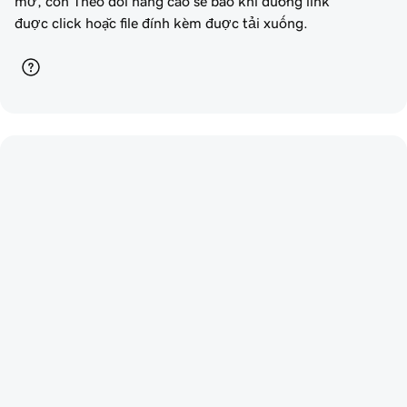
mở, còn Theo dõi nâng cao sẽ báo khi đường link
được click hoặc file đính kèm được tải xuống.