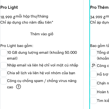
Pro Light
Pro Thêm
mỗi hộp thư/tháng
m
18.999 ₫
34.999 ₫
Chỉ áp dụng cho năm đầu tiên*
Chỉ áp dụn
Thêm vào giỏ
Pro Light bao gồm:
Bao gồm tấ
10 GB dung lượng email (khoảng
50.000
Tổng d
email)
(khoả
Nhập email và liên hệ chỉ với một cú nhấp
Công cụ
Chia sẻ lịch và liên hệ với nhóm của bạn
Hỗ trợ
Công cụ chống spam / chống virus nâng
Chặn n
cao
Hoàn t
Tìm ki