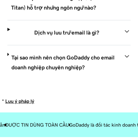
Titan) hỗ trợ những ngôn ngữ nào?
Dịch vụ lưu trữ email là gì?
Tại sao mình nên chọn GoDaddy cho email
doanh nghiệp chuyên nghiệp?
*
Lưu ý pháp lý
iản
ĐƯỢC TIN DÙNG TOÀN CẦU
GoDaddy là đối tác kinh doanh 