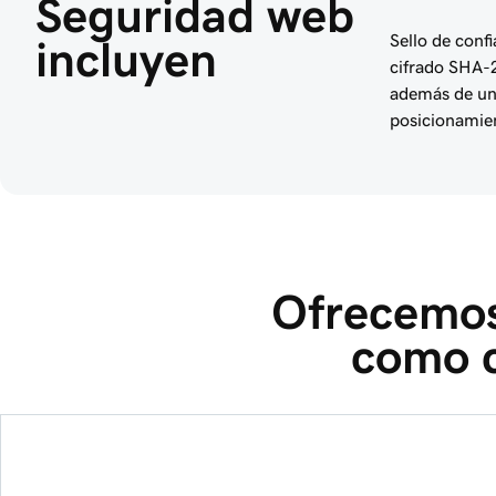
Seguridad web 
Sello de conf
incluyen
cifrado SHA-2
además de un
posicionamie
Ofrecemos
como 